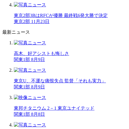
東京2部3BはRFCが優勝 最終戦6発大勝で決定
東京2部 11月23日
最新ニュース
高木、好アシストも悔しさ
関東1部 8月9日
東京U、不運な痛恨失点 監督「それも実力」
関東1部 8月9日
東邦チタニウム 2－1 東京ユナイテッド
関東1部 8月8日