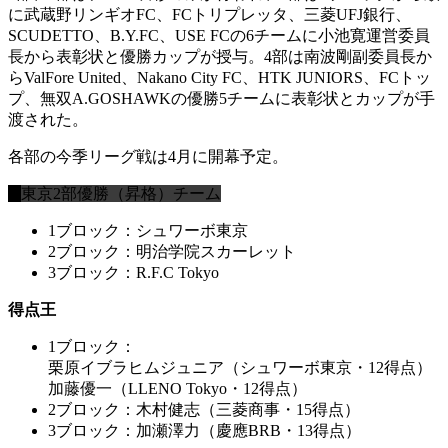
に武蔵野リンギオFC、FCトリプレッタ、三菱UFJ銀行、
SCUDETTO、B.Y.FC、USE FCの6チームに小池寛運営委員
長から表彰状と優勝カップが授与。4部は南波剛副委員長か
らValFore United、Nakano City FC、HTK JUNIORS、FCトッ
プ、無双A.GOSHAWKの優勝5チームに表彰状とカップが手
渡された。
各部の今季リーグ戦は4月に開幕予定。
東京2部優勝（昇格）チーム
1ブロック：シュワーボ東京
2ブロック：明治学院スカーレット
3ブロック：R.F.C Tokyo
得点王
1ブロック：
栗原イブラヒムジュニア
（シュワーボ東京・12得点）
加藤優一
（LLENO Tokyo・12得点）
2ブロック：木村健志
（三菱商事・15得点）
3ブロック：加瀬澤力
（慶應BRB・13得点）