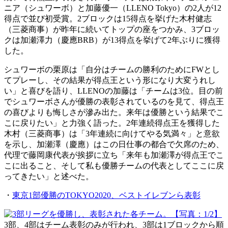
ニア（シュワーボ）と加藤優一（LLENO Tokyo）の2人が12
得点で並び初受賞。2ブロックは15得点を挙げた木村健志
（三菱商事）が昨年に続いてトップの座をつかみ、3ブロッ
クは加瀬澤力（慶應BRB）が13得点を挙げて2年ぶりに獲得
した。
シュワーボの栗原は「自分はチームの勝利のためにFWとし
てプレーし、その結果が得点王という形になり大変うれし
い」と喜びを語り、LLENOの加藤は「チームは3位。目の前
でシュワーボさんが優勝の表彰されているのを見て、得点王
の喜びよりも悔しさが滲み出た。来年は優勝という結果でこ
こに戻りたい」と力強く語った。2年連続得点王を獲得した
木村（三菱商事）は「3年連続に向けてやる気満々」と意欲
を示し、加瀬澤（慶應）はこの日仕事の都合で欠席のため、
代理で藤岡康代表が挨拶に立ち「来年も加瀬澤が得点王でこ
こに出ること、そして私も優勝チームの代表としてここに戻
ってきたい」と述べた。
・
東京1部優勝のTOKYO2020、ベストイレブンら表彰
3部、4部はチーム表彰のみが行われ、3部は1ブロックから順