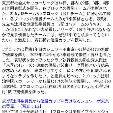
東京都社会人サッカーリーグは14日、都内で2部、3部、4部
の合同表彰式を開催。各ブロックの優勝チームが表彰され
た。2部は42チームが3ブロック（各14チーム）に分かれて競
い、各ブロックの優勝チームのみが1部昇格となる。表彰に
先立ち辻川敦也運営委員長は「2部は42チームのうち3チーム
しか1部に上がれない大変厳しいリーグ。1敗も許されないな
かで見事優勝したチームには、ぜひ1部でも頑張ってもらい
たい」と激励し、表彰状と優勝カップを授与した。
1ブロックは昇格1年目のシュワーボ東京が11勝2分けの無敗
で優勝を飾り、2023年の4部から3季連続で優勝・昇格を果た
した。表彰状を受け取ったクラブ執行役員の影山秀人氏は
「来季は4シーズン連続の優勝と関東リーグ昇格という結果
が求められるが、結果だけでなく、多くの方から応援される
ようなクラブを作りたい」と抱負を述べた。2ブロックは明
治学院スカーレットが12勝1分けの無敗で優勝し、4年ぶりの
1部復帰。3ブロックは2部在籍5年目のR.F.C Tokyoが10勝2分
け1敗で初優勝を飾った。
続いて得点王が表彰され、1ブロックは栗原イブラヒムジュ