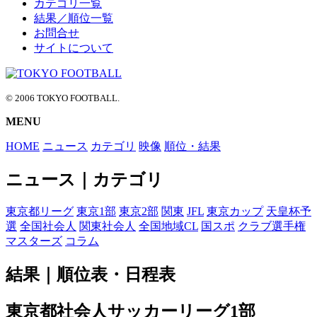
カテゴリ一覧
結果／順位一覧
CATEGORY
お問合せ
サイトについて
RANK
PAGETOP
© 2006 TOKYO FOOTBALL.
MENU
HOME
ニュース
カテゴリ
映像
順位・結果
ニュース｜カテゴリ
東京都リーグ
東京1部
東京2部
関東
JFL
東京カップ
天皇杯予
選
全国社会人
関東社会人
全国地域CL
国スポ
クラブ選手権
マスターズ
コラム
結果｜順位表・日程表
東京都社会人サッカーリーグ1部