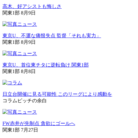
高木、好アシストも悔しさ
関東1部 8月9日
東京U、不運な痛恨失点 監督「それも実力」
関東1部 8月9日
東京U、首位東チタに逆転負け 関東1部
関東1部 8月8日
日立台開催に見る可能性 このリーグにより感動を
コラム
ピッチの余白
FW赤井が先制点 貪欲にゴールへ
関東1部 7月27日