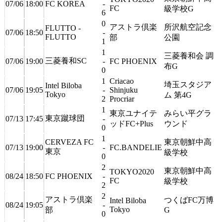
07/06
18:00
FC KOREA
-
FC
級学校G
6
0
アストラ倶楽
所沢航空記念
FLUTTO -
07/06
18:50
-
FLUTTO
部
公園
1
1
三菱養和会 調
三菱養和SC
07/06
19:00
-
FC PHOENIX
布G
0
1
Criacao
埼玉スタジア
Intel Biloba
07/06
19:05
-
Shinjuku
Tokyo
ム 第4G
2
Procriar
1
東京ユナイテ
みらい平グラ
東京蹴球団
07/13
17:45
-
ッドFC+Plus
ウンド
0
1
CERVEZA FC
東京朝鮮中高
07/13
19:00
-
FC.BANDELIE
東京
級学校
0
2
東京朝鮮中高
TOKYO2020
08/24
18:50
FC PHOENIX
-
FC
級学校
2
2
アストラ倶楽
つくばFC万博
Intel Biloba
08/24
19:05
-
Tokyo
部
G
0