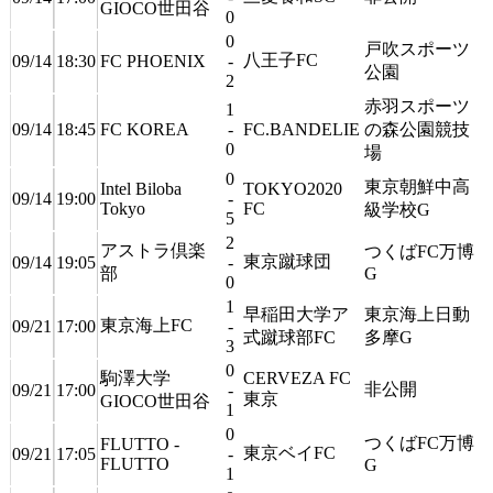
GIOCO世田谷
0
0
戸吹スポーツ
八王子FC
09/14
18:30
FC PHOENIX
-
公園
2
赤羽スポーツ
1
09/14
18:45
FC KOREA
-
FC.BANDELIE
の森公園競技
0
場
0
東京朝鮮中高
Intel Biloba
TOKYO2020
09/14
19:00
-
Tokyo
FC
級学校G
5
2
アストラ倶楽
つくばFC万博
東京蹴球団
09/14
19:05
-
部
G
0
1
早稲田大学ア
東京海上日動
東京海上FC
09/21
17:00
-
式蹴球部FC
多摩G
3
0
駒澤大学
CERVEZA FC
非公開
09/21
17:00
-
東京
GIOCO世田谷
1
0
つくばFC万博
FLUTTO -
東京ベイFC
09/21
17:05
-
FLUTTO
G
1