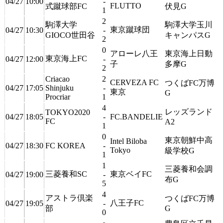
04/27
10:00
-
FLUTTO
式蹴球部FC
伏見G
1
2
駒澤大学
駒澤大学玉川
東京蹴球団
04/27
10:30
-
GIOCO世田谷
キャンパスG
2
0
アローレ八王
東京海上日動
東京海上FC
04/27
12:00
-
子
多摩G
2
Criacao
2
CERVEZA FC
つくばFC万博
04/27
17:05
Shinjuku
-
東京
G
Procriar
1
4
レッズランド
TOKYO2020
04/27
18:05
-
FC.BANDELIE
FC
A2
1
0
東京朝鮮中高
Intel Biloba
04/27
18:30
FC KOREA
-
Tokyo
級学校G
1
1
三菱養和会調
三菱養和SC
東京ベイFC
04/27
19:00
-
布G
5
4
アストラ倶楽
つくばFC万博
八王子FC
04/27
19:05
-
部
G
0