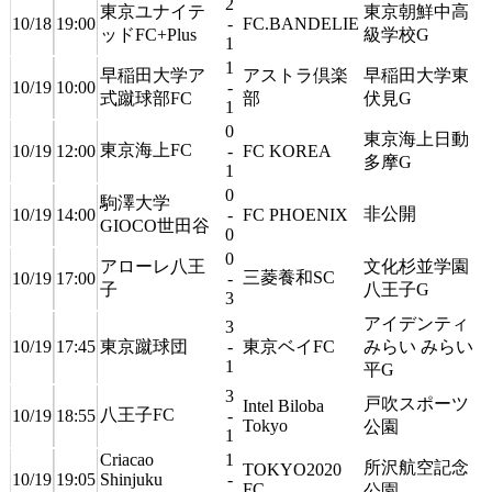
2
東京ユナイテ
東京朝鮮中高
10/18
19:00
-
FC.BANDELIE
ッドFC+Plus
級学校G
1
1
早稲田大学ア
アストラ倶楽
早稲田大学東
10/19
10:00
-
式蹴球部FC
部
伏見G
1
0
東京海上日動
東京海上FC
10/19
12:00
-
FC KOREA
多摩G
1
0
駒澤大学
非公開
10/19
14:00
-
FC PHOENIX
GIOCO世田谷
0
0
アローレ八王
文化杉並学園
三菱養和SC
10/19
17:00
-
子
八王子G
3
アイデンティ
3
10/19
17:45
東京蹴球団
-
東京ベイFC
みらい みらい
1
平G
3
戸吹スポーツ
Intel Biloba
八王子FC
10/19
18:55
-
Tokyo
公園
1
Criacao
1
所沢航空記念
TOKYO2020
10/19
19:05
Shinjuku
-
FC
公園