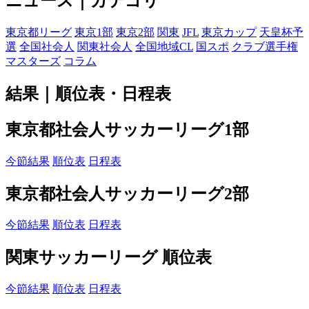
ニュース｜カテゴリ
東京都リーグ
東京1部
東京2部
関東
JFL
東京カップ
天皇杯予
選
全国社会人
関東社会人
全国地域CL
国スポ
クラブ選手権
マスターズ
コラム
結果｜順位表・日程表
東京都社会人サッカーリーグ1部
今節結果
順位表
日程表
東京都社会人サッカーリーグ2部
今節結果
順位表
日程表
関東サッカーリーグ 順位表
今節結果
順位表
日程表