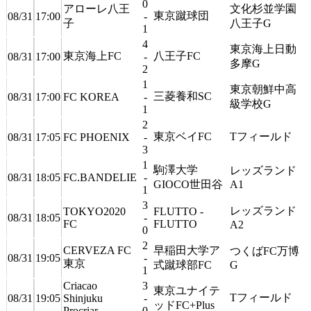
0
アローレ八王
文化杉並学園
東京蹴球団
08/31
17:00
-
子
八王子G
1
4
東京海上日動
東京海上FC
八王子FC
08/31
17:00
-
多摩G
2
1
東京朝鮮中高
三菱養和SC
08/31
17:00
FC KOREA
-
級学校G
1
2
東京ベイFC
Tフィールド
08/31
17:05
FC PHOENIX
-
3
1
駒澤大学
レッズランド
08/31
18:05
FC.BANDELIE
-
GIOCO世田谷
A1
1
3
レッズランド
TOKYO2020
FLUTTO -
08/31
18:05
-
FC
FLUTTO
A2
0
2
CERVEZA FC
早稲田大学ア
つくばFC万博
08/31
19:05
-
東京
式蹴球部FC
G
1
Criacao
3
東京ユナイテ
Tフィールド
08/31
19:05
Shinjuku
-
ッドFC+Plus
Procriar
0