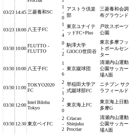
Procriar
1
1
アストラ倶楽
三菱養和会調
三菱養和SC
03/23
14:45
-
部
布グラウンド
0
1
東京ユナイテ
戸吹スポーツ
八王子FC
03/23
18:00
-
ッドFC+Plus
公園
4
東京多摩フッ
0
駒澤大学
FLUTTO -
03/30
10:00
-
トボールセン
FLUTTO
GIOCO世田谷
2
ター
清瀬内山運動
1
03/30
10:00
八王子FC
-
東京蹴球団
公園サッカー
6
場A面
2
早稲田大学ア
ニチブン サク
TOKYO2020
03/30
11:00
-
FC
式蹴球部FC
ラフィールド
1
2
東京海上日動
Intel Biloba
東京海上FC
03/30
12:00
-
Tokyo
多摩G
0
清瀬内山運動
2
Criacao
03/30
12:30
東京ベイFC
-
Shinjuku
公園サッカー
2
Procriar
場A面