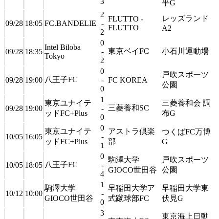
3
平G
2
レッズランド
FLUTTO -
09/28
18:05
FC.BANDELIE
-
FLUTTO
A2
2
0
Intel Biloba
東京ベイFC
小石川運動場
09/28
18:35
-
Tokyo
2
0
戸吹スポーツ
八王子FC
09/28
19:00
-
FC KOREA
公園
0
1
東京ユナイテ
三菱養和会 調
三菱養和SC
09/28
19:00
-
ッドFC+Plus
布G
0
0
東京ユナイテ
アストラ倶楽
つくばFC万博
10/05
16:05
-
ッドFC+Plus
部
G
1
0
駒澤大学
戸吹スポーツ
八王子FC
10/05
18:05
-
GIOCO世田谷
公園
4
1
駒澤大学
早稲田大学ア
早稲田大学東
10/12
10:00
-
GIOCO世田谷
式蹴球部FC
伏見G
0
3
東京海上日動