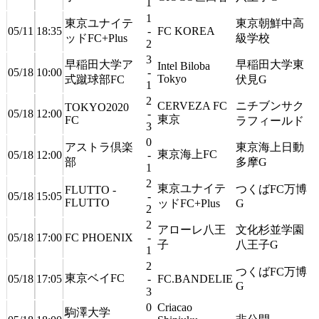
1
1
東京ユナイテ
東京朝鮮中高
05/11
18:35
-
FC KOREA
ッドFC+Plus
級学校
2
3
早稲田大学ア
早稲田大学東
Intel Biloba
05/18
10:00
-
Tokyo
式蹴球部FC
伏見G
1
2
CERVEZA FC
ニチブンサク
TOKYO2020
05/18
12:00
-
東京
FC
ラフィールド
3
0
アストラ倶楽
東京海上日動
東京海上FC
05/18
12:00
-
部
多摩G
1
2
東京ユナイテ
つくばFC万博
FLUTTO -
05/18
15:05
-
FLUTTO
ッドFC+Plus
G
2
2
アローレ八王
文化杉並学園
05/18
17:00
FC PHOENIX
-
子
八王子G
1
2
つくばFC万博
東京ベイFC
05/18
17:05
-
FC.BANDELIE
G
3
0
Criacao
駒澤大学