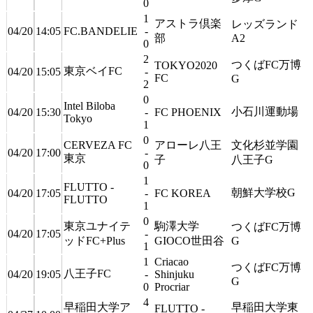
0
1
アストラ倶楽
レッズランド
04/20
14:05
FC.BANDELIE
-
部
A2
0
2
つくばFC万博
TOKYO2020
東京ベイFC
04/20
15:05
-
FC
G
2
0
Intel Biloba
小石川運動場
04/20
15:30
-
FC PHOENIX
Tokyo
1
0
CERVEZA FC
アローレ八王
文化杉並学園
04/20
17:00
-
東京
子
八王子G
0
1
FLUTTO -
朝鮮大学校G
04/20
17:05
-
FC KOREA
FLUTTO
1
0
東京ユナイテ
駒澤大学
つくばFC万博
04/20
17:05
-
ッドFC+Plus
GIOCO世田谷
G
1
1
Criacao
つくばFC万博
八王子FC
04/20
19:05
-
Shinjuku
G
0
Procriar
4
早稲田大学ア
早稲田大学東
FLUTTO -