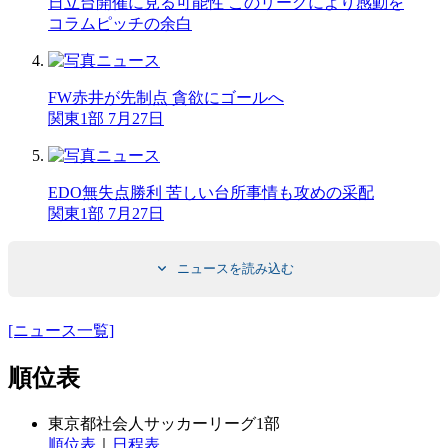
日立台開催に見る可能性 このリーグにより感動を
コラム
ピッチの余白
FW赤井が先制点 貪欲にゴールへ
関東1部 7月27日
EDO無失点勝利 苦しい台所事情も攻めの采配
関東1部 7月27日
ニュースを読み込む
[ニュース一覧]
順位表
東京都社会人サッカーリーグ1部
順位表
｜
日程表