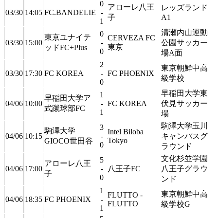
0
アローレ八王
レッズランド
03/30
14:05
FC.BANDELIE
-
子
A1
1
清瀬内山運動
0
東京ユナイテ
CERVEZA FC
03/30
15:00
-
公園サッカー
東京
ッドFC+Plus
0
場A面
2
東京朝鮮中高
03/30
17:30
FC KOREA
-
FC PHOENIX
級学校
0
早稲田大学東
1
早稲田大学ア
04/06
10:00
-
FC KOREA
伏見サッカー
式蹴球部FC
1
場
駒澤大学玉川
3
駒澤大学
Intel Biloba
04/06
10:15
-
キャンパスグ
Tokyo
GIOCO世田谷
0
ラウンド
文化杉並学園
5
アローレ八王
04/06
17:00
-
八王子FC
八王子グラウ
子
0
ンド
1
東京朝鮮中高
FLUTTO -
04/06
18:35
FC PHOENIX
-
FLUTTO
級学校G
1