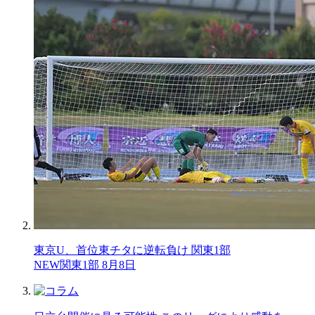
東京U、首位東チタに逆転負け 関東1部
NEW
関東1部 8月8日