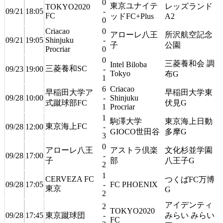
0
東京ユナイテ
レッズランド
TOKYO2020
09/21
18:05
-
FC
ッドFC+Plus
A2
0
Criacao
0
アローレ八王
所沢航空記念
09/21
19:05
Shinjuku
-
子
公園
Procriar
0
0
三菱養和会 調
Intel Biloba
三菱養和SC
09/23
19:00
-
Tokyo
布G
1
6
Criacao
早稲田大学ア
早稲田大学東
09/28
10:00
-
Shinjuku
式蹴球部FC
伏見G
1
Procriar
1
駒澤大学
東京海上日動
東京海上FC
09/28
12:00
-
GIOCO世田谷
多摩G
3
0
アローレ八王
アストラ倶楽
文化杉並学園
09/28
17:00
-
子
部
八王子G
2
1
CERVEZA FC
つくばFC万博
09/28
17:05
-
FC PHOENIX
東京
G
2
アイデンティ
2
TOKYO2020
09/28
17:45
東京蹴球団
-
みらい みらい
FC