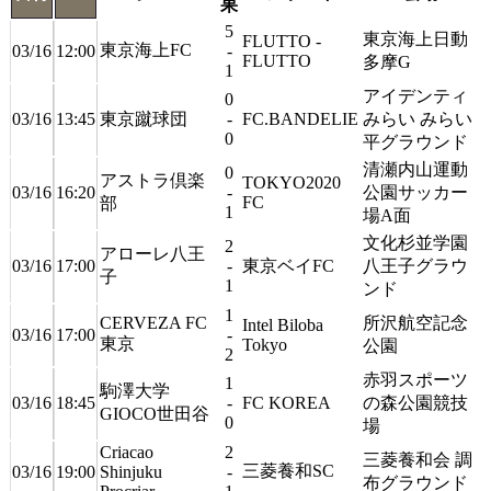
果
5
東京海上日動
FLUTTO -
東京海上FC
03/16
12:00
-
FLUTTO
多摩G
1
アイデンティ
0
03/16
13:45
東京蹴球団
-
FC.BANDELIE
みらい みらい
0
平グラウンド
清瀬内山運動
0
アストラ倶楽
TOKYO2020
03/16
16:20
-
公園サッカー
FC
部
1
場A面
文化杉並学園
2
アローレ八王
03/16
17:00
-
東京ベイFC
八王子グラウ
子
1
ンド
1
CERVEZA FC
所沢航空記念
Intel Biloba
03/16
17:00
-
東京
Tokyo
公園
2
赤羽スポーツ
1
駒澤大学
03/16
18:45
-
FC KOREA
の森公園競技
GIOCO世田谷
0
場
Criacao
2
三菱養和会 調
三菱養和SC
03/16
19:00
Shinjuku
-
布グラウンド