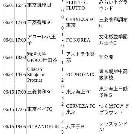
みらい平グラ
FLUTTO -
東京蹴球団
06/01
16:45
-
FLUTTO
ウンド
0
0
CERVEZA FC
三菱養和調布
三菱養和SC
06/01
17:00
-
東京
G
0
1
アローレ八王
文化杉並学園
06/01
17:00
-
FC KOREA
子
八王子G
0
1
駒澤大学
アストラ倶楽
非公開
06/01
18:00
-
GIOCO世田谷
部
1
Criacao
1
東京朝鮮中高
06/01
19:05
Shinjuku
-
FC PHOENIX
級学校
Procriar
2
0
東京海上日動
三菱養和SC
東京海上FC
06/15
17:00
-
多摩G
3
2
CERVEZA FC
つくばFC万博
東京ベイFC
06/15
17:05
-
東京
グラウンド
2
2
レッズランド
八王子FC
06/15
18:05
FC.BANDELIE
-
A1
3