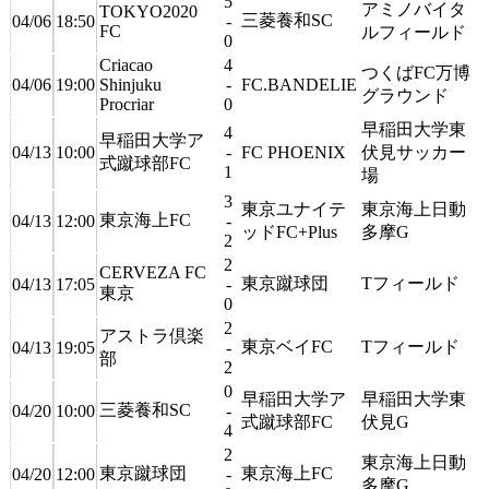
5
アミノバイタ
TOKYO2020
三菱養和SC
04/06
18:50
-
FC
ルフィールド
0
Criacao
4
つくばFC万博
04/06
19:00
Shinjuku
-
FC.BANDELIE
グラウンド
Procriar
0
早稲田大学東
4
早稲田大学ア
04/13
10:00
-
FC PHOENIX
伏見サッカー
式蹴球部FC
1
場
3
東京ユナイテ
東京海上日動
東京海上FC
04/13
12:00
-
ッドFC+Plus
多摩G
2
2
CERVEZA FC
東京蹴球団
Tフィールド
04/13
17:05
-
東京
0
2
アストラ倶楽
東京ベイFC
Tフィールド
04/13
19:05
-
部
2
0
早稲田大学ア
早稲田大学東
三菱養和SC
04/20
10:00
-
式蹴球部FC
伏見G
4
2
東京海上日動
東京蹴球団
東京海上FC
04/20
12:00
-
多摩G