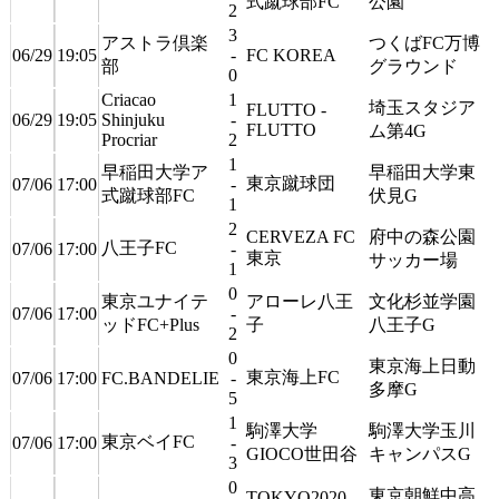
式蹴球部FC
公園
2
3
アストラ倶楽
つくばFC万博
06/29
19:05
-
FC KOREA
部
グラウンド
0
Criacao
1
埼玉スタジア
FLUTTO -
06/29
19:05
Shinjuku
-
FLUTTO
ム第4G
Procriar
2
1
早稲田大学ア
早稲田大学東
東京蹴球団
07/06
17:00
-
式蹴球部FC
伏見G
1
2
CERVEZA FC
府中の森公園
八王子FC
07/06
17:00
-
東京
サッカー場
1
0
東京ユナイテ
アローレ八王
文化杉並学園
07/06
17:00
-
ッドFC+Plus
子
八王子G
2
0
東京海上日動
東京海上FC
07/06
17:00
FC.BANDELIE
-
多摩G
5
1
駒澤大学
駒澤大学玉川
東京ベイFC
07/06
17:00
-
GIOCO世田谷
キャンパスG
3
0
東京朝鮮中高
TOKYO2020