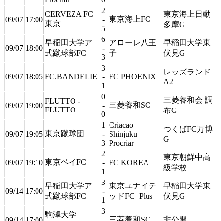
2
CERVEZA FC
東京海上日動
東京海上FC
09/07
17:00
-
東京
多摩G
5
6
早稲田大学ア
アローレ八王
早稲田大学東
09/07
18:00
-
式蹴球部FC
子
伏見G
3
3
レッズランド
09/07
18:05
FC.BANDELIE
-
FC PHOENIX
A2
1
0
三菱養和会 調
FLUTTO -
三菱養和SC
09/07
19:00
-
FLUTTO
布G
0
1
Criacao
つくばFC万博
東京蹴球団
09/07
19:05
-
Shinjuku
G
3
Procriar
2
東京朝鮮中高
東京ベイFC
09/07
19:10
-
FC KOREA
級学校
1
3
早稲田大学ア
東京ユナイテ
早稲田大学東
09/14
17:00
-
式蹴球部FC
ッドFC+Plus
伏見G
1
3
駒澤大学
三菱養和SC
非公開
09/14
17:00
-