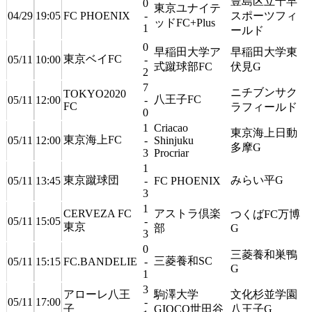
豊島区立千早
0
東京ユナイテ
04/29
19:05
FC PHOENIX
-
スポーツフィ
ッドFC+Plus
1
ールド
0
早稲田大学ア
早稲田大学東
東京ベイFC
05/11
10:00
-
式蹴球部FC
伏見G
2
7
ニチブンサク
TOKYO2020
八王子FC
05/11
12:00
-
FC
ラフィールド
0
1
Criacao
東京海上日動
東京海上FC
05/11
12:00
-
Shinjuku
多摩G
3
Procriar
1
東京蹴球団
みらい平G
05/11
13:45
-
FC PHOENIX
3
1
CERVEZA FC
アストラ倶楽
つくばFC万博
05/11
15:05
-
東京
部
G
3
0
三菱養和巣鴨
三菱養和SC
05/11
15:15
FC.BANDELIE
-
G
1
3
アローレ八王
駒澤大学
文化杉並学園
05/11
17:00
-
子
GIOCO世田谷
八王子G