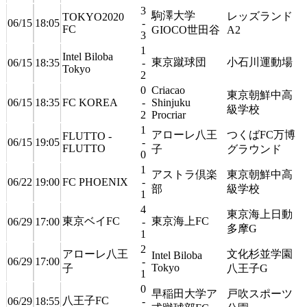
3
駒澤大学
レッズランド
TOKYO2020
06/15
18:05
-
FC
GIOCO世田谷
A2
3
1
Intel Biloba
東京蹴球団
小石川運動場
06/15
18:35
-
Tokyo
2
0
Criacao
東京朝鮮中高
06/15
18:35
FC KOREA
-
Shinjuku
級学校
2
Procriar
1
アローレ八王
つくばFC万博
FLUTTO -
06/15
19:05
-
FLUTTO
子
グラウンド
0
1
アストラ倶楽
東京朝鮮中高
06/22
19:00
FC PHOENIX
-
部
級学校
1
4
東京海上日動
東京ベイFC
東京海上FC
06/29
17:00
-
多摩G
1
2
アローレ八王
文化杉並学園
Intel Biloba
06/29
17:00
-
Tokyo
子
八王子G
1
0
早稲田大学ア
戸吹スポーツ
八王子FC
06/29
18:55
-