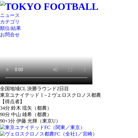
ニュース
カテゴリ
順位/結果
お問合せ
全国地域CL 決勝ラウンド2日目
東京ユナイテッド 1－2 ヴェロスクロノス都農
【得点者】
34分 鈴木 琉矢（都農）
90分 中山 雄希（都農）
90+3分 伊藤 光輝（東京U）