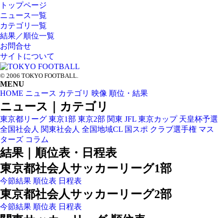
トップページ
ニュース一覧
カテゴリ一覧
結果／順位一覧
お問合せ
サイトについて
© 2006 TOKYO FOOTBALL.
MENU
HOME
ニュース
カテゴリ
映像
順位・結果
ニュース｜カテゴリ
東京都リーグ
東京1部
東京2部
関東
JFL
東京カップ
天皇杯予選
全国社会人
関東社会人
全国地域CL
国スポ
クラブ選手権
マス
ターズ
コラム
結果｜順位表・日程表
東京都社会人サッカーリーグ1部
今節結果
順位表
日程表
東京都社会人サッカーリーグ2部
今節結果
順位表
日程表