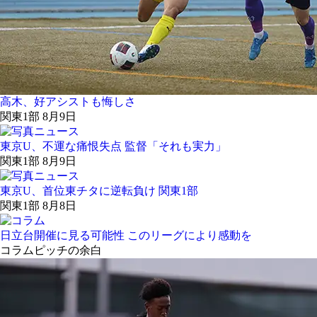
高木、好アシストも悔しさ
関東1部 8月9日
東京U、不運な痛恨失点 監督「それも実力」
関東1部 8月9日
東京U、首位東チタに逆転負け 関東1部
関東1部 8月8日
日立台開催に見る可能性 このリーグにより感動を
コラム
ピッチの余白