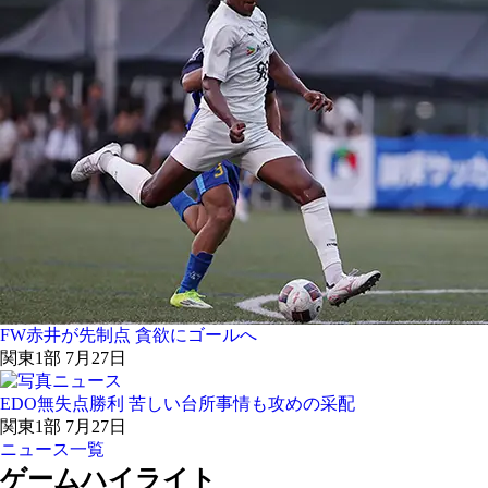
FW赤井が先制点 貪欲にゴールへ
関東1部 7月27日
EDO無失点勝利 苦しい台所事情も攻めの采配
関東1部 7月27日
ニュース一覧
ゲームハイライト