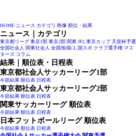
HOME
ニュース
カテゴリ
映像
順位・結果
ニュース｜カテゴリ
東京都リーグ
東京1部
東京2部
関東
JFL
東京カップ
天皇杯予選
全国社会人
関東社会人
全国地域CL
国スポ
クラブ選手権
マス
ターズ
コラム
結果｜順位表・日程表
東京都社会人サッカーリーグ1部
今節結果
順位表
日程表
東京都社会人サッカーリーグ2部
今節結果
順位表
日程表
関東サッカーリーグ 順位表
今節結果
順位表
日程表
日本フットボールリーグ 順位表
今節結果
順位表
日程表
全国社会人サッカー選手権大会 関東予選