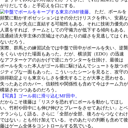
がりだしてる」と手応えを口にする。
ただ、ボールを
頻繁に動かすポゼッションはその分だけリスクを伴い、安易な
パスミスが失点に直結する可能性もある。それに技術力優先の
人選をすれば、チームとしての守備力が低下する傾向もある。
流通経済大学主体の茨城はそのあたりの緩さを見逃してはくれ
ないだろう。
実際、群馬との練習試合では中盤で田中がボールを失い、逆襲
をくらいかけた場面もあった。だが、横須賀（EDO）の迅速
なアフターケアのおかげで逆にカウンターを仕掛け、最後は
ボールを失った本人がゴール前に駆け込んでシュートを放つポ
ジティブな一面もあった。こういったシーンを見ると、攻守の
損得勘定よりも東京らしさを優先することが大事と思わせる。
失ったあとのカバー、信頼性や関係性も含めて今はチーム力が
構築されつつあるのだろう。
【写真】ゴール前に滑り込むMF田中。
だからこそ後藤は「リスクを恐れずにボールを動かしてほし
い。竹村や田中にも伸び伸びとプレーをさせてあげたい」とベ
テランらしく語る。さらに「全部が全部、後ろからつなぐわけ
ではない」とも付け加えている。そのあたりの判断も含めて後
藤はゲーム全体をコントロールする気でいる。