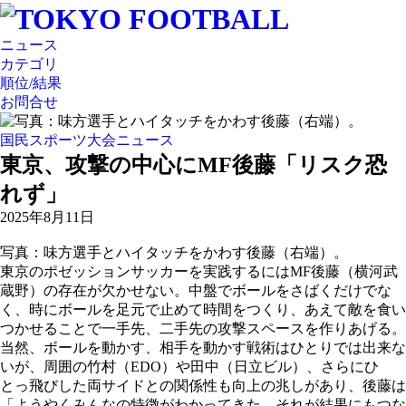
ニュース
カテゴリ
順位/結果
お問合せ
国民スポーツ大会ニュース
東京、攻撃の中心にMF後藤「リスク恐
れず」
2025年8月11日
写真：味方選手とハイタッチをかわす後藤（右端）。
東京のポゼッションサッカーを実践するにはMF後藤（横河武
蔵野）の存在が欠かせない。中盤でボールをさばくだけでな
く、時にボールを足元で止めて時間をつくり、あえて敵を食い
つかせることで一手先、二手先の攻撃スペースを作りあげる。
当然、ボールを動かす、相手を動かす戦術はひとりでは出来な
いが、周囲の竹村（EDO）や田中（日立ビル）、さらにひ
とっ飛びした両サイドとの関係性も向上の兆しがあり、後藤は
「ようやくみんなの特徴がわかってきた。それが結果にもつな