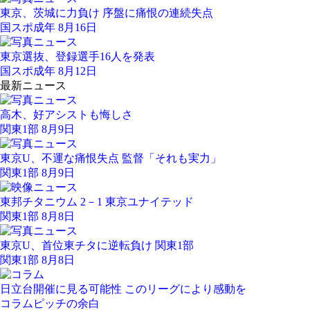
東京、茨城に力負け 序盤に痛恨の連続失点
国スポ成年 8月16日
東京選抜、登録選手16人を発表
国スポ成年 8月12日
最新ニュース
高木、好アシストも悔しさ
関東1部 8月9日
東京U、不運な痛恨失点 監督「それも実力」
関東1部 8月9日
東邦チタニウム 2－1 東京ユナイテッド
関東1部 8月8日
東京U、首位東チタに逆転負け 関東1部
関東1部 8月8日
日立台開催に見る可能性 このリーグにより感動を
コラム
ピッチの余白