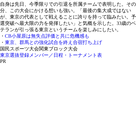
自身は先日、今季限りでの引退を所属チームで表明した。その
分、この大会にかける想いも強い。「最後の集大成ではない
が、東京の代表として戦えることに誇りを持って臨みたい。予
選突破へ最大限の力を発揮したい」と気概を示した。33歳のベ
テランが引っ張る東京というチームを楽しみにしたい。
・
CB小屋原は無失点評価と共に危機感も
・
東京、群馬との強化試合を終え合宿打ち上げ
国民スポーツ大会関東ブロック大会
東京選抜登録メンバー／日程・トーナメント表
PR