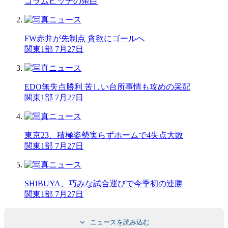
コラム
ピッチの余白
FW赤井が先制点 貪欲にゴールへ
関東1部 7月27日
EDO無失点勝利 苦しい台所事情も攻めの采配
関東1部 7月27日
東京23、積極姿勢実らずホームで4失点大敗
関東1部 7月27日
SHIBUYA、巧みな試合運びで今季初の連勝
関東1部 7月27日
ニュースを読み込む