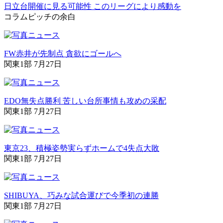
日立台開催に見る可能性 このリーグにより感動を
コラム
ピッチの余白
FW赤井が先制点 貪欲にゴールへ
関東1部 7月27日
EDO無失点勝利 苦しい台所事情も攻めの采配
関東1部 7月27日
東京23、積極姿勢実らずホームで4失点大敗
関東1部 7月27日
SHIBUYA、巧みな試合運びで今季初の連勝
関東1部 7月27日