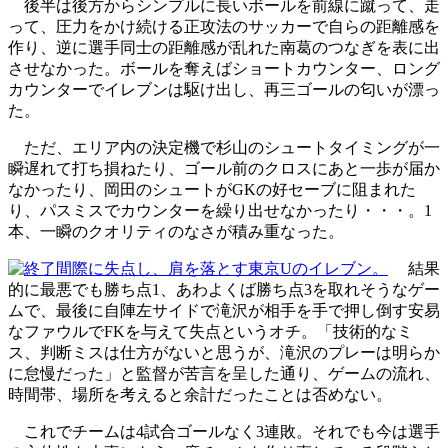
後半は後方からシンプルに長いボールを前線に蹴って、走
って、圧力をかけ続ける正攻法のサッカーで自らの距離感を
作り、逆に選手同士の距離感が乱れた南葛のつなぎを表に出
させなかった。ボールを奪えばショートカウンター、ロング
カウンターでイレブンは駆け出し、再三ゴールの匂いが漂っ
た。
ただ、エリア内の決定機で杉山のシュートタイミングが一
瞬遅れて打ち損ねたり、ゴール前のクロスにあと一歩が届か
なかったり、岡田のシュートがGKの好セーブに阻まれた
り、パスミスでカウンターを繰り出せなかったり・・・。1
本、一瞬のクオリティのなさが積み重なった。
結果
的に最悪でも勝ち点1、あわよくば勝ち点3を取れそうなゲー
ムで、最後に自陣左サイドで滝沢が相手を手で押し倒す安易
なファウルでFKを与えて失点というオチ。「技術的なミ
ス、判断ミスは仕方がないと思うが、滝沢のプレーは明らか
に怠慢だった」と監督が苦言を呈した通り、ゲームの流れ、
時間帯、場所を考えると余計だったことは否めない。
これでチームは4試合ゴールなく3連敗。それでも今は選手