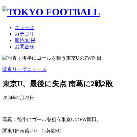
ニュース
カテゴリ
順位/結果
お問合せ
関東リーグニュース
東京U、最後に失点 南葛に2戦2敗
2024年7月22日
写真：後半にゴールを狙う東京UのFW岡田。
関東1部
南葛U 0－1 南葛SC