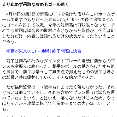
走り止めず果敢な攻めもゴール遠く
4月14日の第2節で南葛に0－2で負けた借りをこのホームゲ
ームで返すつもりだった東京Uだが、0－0の後半追加タイム
にゴールを許して敗戦。今季の対南葛は2戦2敗となった。そ
れでも前回は試合後の取材に応じなかった監督が、今回は応
じた分だけ、内容には語れるだけの成長があったということ
だろう。
・
南葛が東京Uに1－0勝利 終了間際に決着
前半は南葛の巧みなダイレクトプレーの連続に前からのプ
レスも空振りに終わった。相手のボールの動きをひたすら追
う展開で、前半は辛うじて無失点で抑えたものの後半は暑さ
の影響と共に疲弊していく。そんな絵が浮かんだ。
だが福田監督は「（後半も）まったく落ちなかった。それ
ぐらいは鍛えているし、それも含めてプラン通りに試合を運
べていた」という。とはいえ「落ちないだけじゃだめ。やっ
ぱりそこから攻撃に転じて仕留めるまでの力がほしい」と
も。