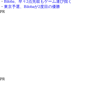
・
Biloba、早々2点先取もゲーム運び拙く
・
東京予選、Bilobaが2度目の優勝
PR
PR