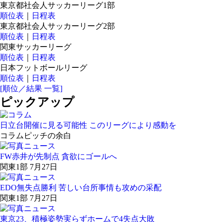
東京都社会人サッカーリーグ1部
順位表
｜
日程表
東京都社会人サッカーリーグ2部
順位表
｜
日程表
関東サッカーリーグ
順位表
｜
日程表
日本フットボールリーグ
順位表
｜
日程表
[順位／結果 一覧]
ピックアップ
日立台開催に見る可能性 このリーグにより感動を
コラム
ピッチの余白
FW赤井が先制点 貪欲にゴールへ
関東1部 7月27日
EDO無失点勝利 苦しい台所事情も攻めの采配
関東1部 7月27日
東京23、積極姿勢実らずホームで4失点大敗