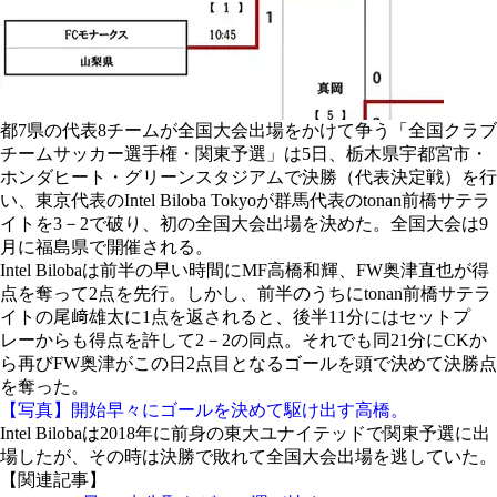
都7県の代表8チームが全国大会出場をかけて争う「全国クラブ
チームサッカー選手権・関東予選」は5日、栃木県宇都宮市・
ホンダヒート・グリーンスタジアムで決勝（代表決定戦）を行
い、東京代表のIntel Biloba Tokyoが群馬代表のtonan前橋サテラ
イトを3－2で破り、初の全国大会出場を決めた。全国大会は9
月に福島県で開催される。
Intel Bilobaは前半の早い時間にMF高橋和輝、FW奥津直也が得
点を奪って2点を先行。しかし、前半のうちにtonan前橋サテラ
イトの尾﨑雄太に1点を返されると、後半11分にはセットプ
レーからも得点を許して2－2の同点。それでも同21分にCKか
ら再びFW奥津がこの日2点目となるゴールを頭で決めて決勝点
を奪った。
【写真】開始早々にゴールを決めて駆け出す高橋。
Intel Bilobaは2018年に前身の東大ユナイテッドで関東予選に出
場したが、その時は決勝で敗れて全国大会出場を逃していた。
【関連記事】