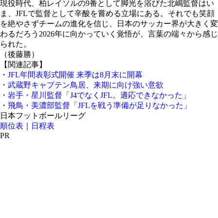
現役時代、柏レイソルの9番として脚光を浴びた北嶋監督はい
ま、JFLで監督として辛酸を嘗める立場にある。それでも笑顔
を絶やさずチームの進化を信じ、日本のサッカー界が大きく変
わるだろう2026年に向かっていく覚悟が、言葉の端々から感じ
られた。
（後藤勝）
【関連記事】
・
JFL年間表彰式開催 来季は8月末に開幕
・
武蔵野キャプテン鳥居、来期に向け強い意欲
・
岩手・星川監督「J4でなくJFL。適応できなかった」
・
飛鳥・美濃部監督「JFLを戦う準備が足りなかった」
日本フットボールリーグ
順位表
｜
日程表
PR