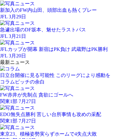
新加入のFW内山田、頭部出血も熱くプレー
JFL 3月29日
急遽出場のDF坂本、魅せたラストパス
JFL 3月21日
JFLカップが開幕 新宿はPK負け 武蔵野はPK勝利
JFL 3月20日
最新ニュース
日立台開催に見る可能性 このリーグにより感動を
コラム
ピッチの余白
FW赤井が先制点 貪欲にゴールへ
関東1部 7月27日
EDO無失点勝利 苦しい台所事情も攻めの采配
関東1部 7月27日
東京23、積極姿勢実らずホームで4失点大敗