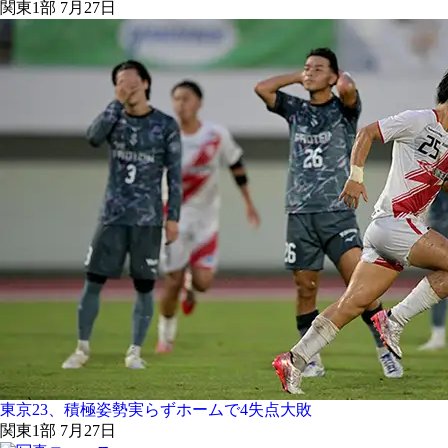
関東1部 7月27日
東京23、積極姿勢実らずホームで4失点大敗
関東1部 7月27日