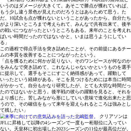
いうのはダメージが大きくて。あそこで勝点が獲れていれば、
もう少し違う景色が見えたのだろうとはあらためて思う。た
だ、10試合も点が獲れないということがあったから、自分たち
がより深いところまで考えられて、みんなで共有出来て、後半
の戦いにつながったというところもある。来年のことを考えれ
ばいい時間だったのではないかと、いまは思うようにしてい
る」
この過程で得点手法を突き詰めたことが、その前提にあるチー
ムの本質を改善することにつながったという。
「点を獲るために何かが足りない、そのワンピースが何なのか
をみんなで突き詰めて、これなんじゃないかというものを選手
に提示して、選手もそこにすごく納得感があって、躍動して
いったという経緯がある。そこを見つけるためには本当に時間
がかかって、自分もかなり研究したが、とても大切な時間だっ
たのではないかと思う。後半戦の彼らの躍動を見ると、それを
より感じた。苦しみながら形にしていい意味で進化出来たと思
うので、その確信をもって来年を迎えられるところは強みとし
て残したい」
クリアソンは
JFLに昇格して以降の4シーズンで一度も一桁順位に入ってい
ない。天皇杯に初出場した2023シーズンの11位が最高位だが、