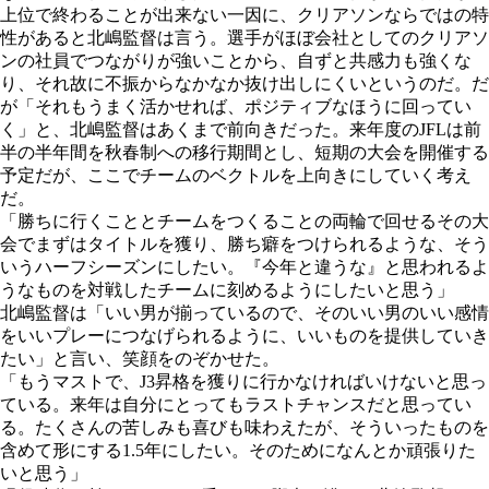
上位で終わることが出来ない一因に、クリアソンならではの特
性があると北嶋監督は言う。選手がほぼ会社としてのクリアソ
ンの社員でつながりが強いことから、自ずと共感力も強くな
り、それ故に不振からなかなか抜け出しにくいというのだ。だ
が「それもうまく活かせれば、ポジティブなほうに回ってい
く」と、北嶋監督はあくまで前向きだった。来年度のJFLは前
半の半年間を秋春制への移行期間とし、短期の大会を開催する
予定だが、ここでチームのベクトルを上向きにしていく考え
だ。
「勝ちに行くこととチームをつくることの両輪で回せるその大
会でまずはタイトルを獲り、勝ち癖をつけられるような、そう
いうハーフシーズンにしたい。『今年と違うな』と思われるよ
うなものを対戦したチームに刻めるようにしたいと思う」
北嶋監督は「いい男が揃っているので、そのいい男のいい感情
をいいプレーにつなげられるように、いいものを提供していき
たい」と言い、笑顔をのぞかせた。
「もうマストで、J3昇格を獲りに行かなければいけないと思っ
ている。来年は自分にとってもラストチャンスだと思ってい
る。たくさんの苦しみも喜びも味わえたが、そういったものを
含めて形にする1.5年にしたい。そのためになんとか頑張りた
いと思う」