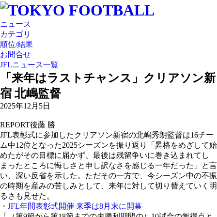
ニュース
カテゴリ
順位/結果
お問合せ
JFLニュース一覧
「来年はラストチャンス」クリアソン新
宿 北嶋監督
2025年12月5日
REPORT
後藤 勝
JFL表彰式に参加したクリアソン新宿の北嶋秀朗監督は16チー
ム中12位となった2025シーズンを振り返り「昇格をめざして始
めたがその目標に届かず、最後は残留争いに巻き込まれてし
まったところに悔しさと申し訳なさを感じる一年だった」と言
い、深い反省を示した。ただその一方で、今シーズン中の不振
の時期を産みの苦しみとして、来年に対して切り替えていく明
るさも見せた。
・
JFL年間表彰式開催 来季は8月末に開幕
「（第9節から第18節までの未勝利期間の）10試合の無得点と