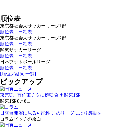
順位表
東京都社会人サッカーリーグ1部
順位表
｜
日程表
東京都社会人サッカーリーグ2部
順位表
｜
日程表
関東サッカーリーグ
順位表
｜
日程表
日本フットボールリーグ
順位表
｜
日程表
[順位／結果 一覧]
ピックアップ
東京U、首位東チタに逆転負け 関東1部
関東1部 8月8日
日立台開催に見る可能性 このリーグにより感動を
コラム
ピッチの余白