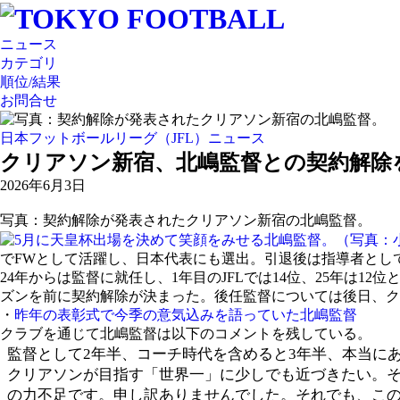
ニュース
カテゴリ
順位/結果
お問合せ
日本フットボールリーグ（JFL）ニュース
クリアソン新宿、北嶋監督との契約解除
2026年6月3日
写真：契約解除が発表されたクリアソン新宿の北嶋監督。
でFWとして活躍し、日本代表にも選出。引退後は指導者とし
24年からは監督に就任し、1年目のJFLでは14位、25年は1
ズンを前に契約解除が決まった。後任監督については後日、ク
・
昨年の表彰式で今季の意気込みを語っていた北嶋監督
クラブを通じて北嶋監督は以下のコメントを残している。
監督として2年半、コーチ時代を含めると3年半、本当に
クリアソンが目指す「世界一」に少しでも近づきたい。
の力不足です。申し訳ありませんでした。それでも、この