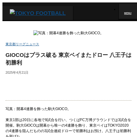
MENU
東京都リーグニュース
GIOCOはプラス破る 東京ベイまたドロー 八王子は
初勝利
2025年4月21日
写真：開幕4連勝を飾った駒大GIOCO。
東京1部は20日に各地で9試合を行い、つくばFC万博グラウンドでは3試合を
開催。駒大GIOCOは開幕から唯一の4連勝を飾り、東京ベイはTOKYO2020
の4連勝を阻んだものの3試合連続ドローで初勝利はお預け。八王子は初勝利
を挙げた。