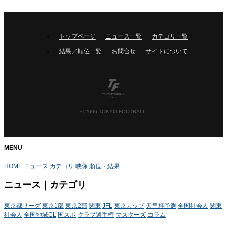
HOME
トップページ
ニュース一覧
カテゴリ一覧
NEWS
結果／順位一覧
お問合せ
サイトについて
CATEGORY
RANK
PAGETOP
© 2006 TOKYO FOOTBALL.
MENU
HOME
ニュース
カテゴリ
映像
順位・結果
ニュース｜カテゴリ
東京都リーグ
東京1部
東京2部
関東
JFL
東京カップ
天皇杯予選
全国社会人
関東
社会人
全国地域CL
国スポ
クラブ選手権
マスターズ
コラム