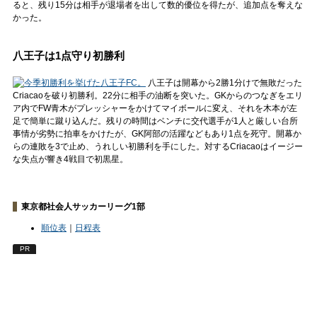
ると、残り15分は相手が退場者を出して数的優位を得たが、追加点を奪えな
かった。
八王子は1点守り初勝利
八王子は開幕から2勝1分けで無敗だった
Criacaoを破り初勝利。22分に相手の油断を突いた。GKからのつなぎをエリ
ア内でFW青木がプレッシャーをかけてマイボールに変え、それを木本が左
足で簡単に蹴り込んだ。残りの時間はベンチに交代選手が1人と厳しい台所
事情が劣勢に拍車をかけたが、GK阿部の活躍などもあり1点を死守。開幕か
らの連敗を3で止め、うれしい初勝利を手にした。対するCriacaoはイージー
な失点が響き4戦目で初黒星。
東京都社会人サッカーリーグ1部
順位表
｜
日程表
PR