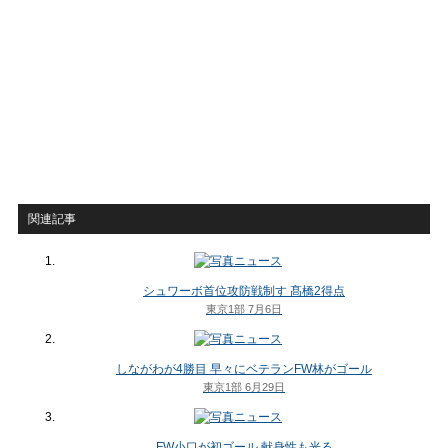
関連記事
シュワーボ首位攻防戦制す 髙橋2得点
東京1部 7月6日
しながわが4勝目 早々にベテランFW林がゴール
東京1部 6月29日
FW小口が初ゴール 献身性も光る