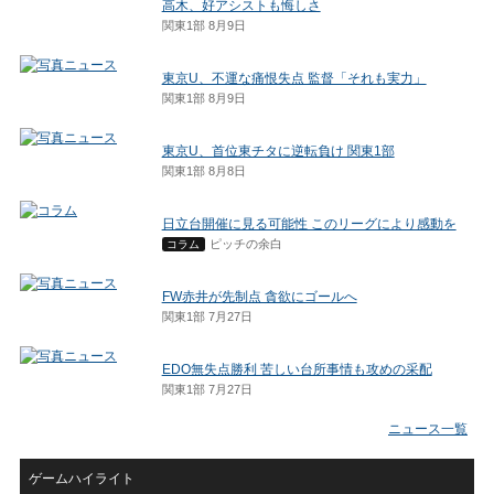
高木、好アシストも悔しさ
関東1部 8月9日
東京U、不運な痛恨失点 監督「それも実力」
関東1部 8月9日
東京U、首位東チタに逆転負け 関東1部
関東1部 8月8日
日立台開催に見る可能性 このリーグにより感動を
ピッチの余白
コラム
FW赤井が先制点 貪欲にゴールへ
関東1部 7月27日
EDO無失点勝利 苦しい台所事情も攻めの采配
関東1部 7月27日
ニュース一覧
ゲームハイライト