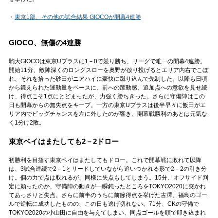
・
東京1部、その他の試合結果 GIOCOが開幕4連勝
GIOCO、無傷の4連勝
駒大GIOCOは東京Uプラスに1－0で競り勝ち、リーグで唯一の開幕4連勝。
開始11分、敵陣深くのロングスローを奥野が放り投げるとエリア内右でこぼ
れ、それを拾った砂田がニアハイに豪快に蹴り込んで先制した。以降も日頃
から鍛えられた運動量をベースに、前への躍動感、追加点への意欲を見せ続
け、得点こそ1点にとどまったが、力強く勝ちきった。さらに守備陣はこの
日も開幕からの無失点をキープ。一方の東京Uプラスは後半早々に飯田がエ
リア内でビッグチャンスを左に外したのが響き、開幕戦勝利のあとは元気な
く1分け2敗。
東京ベイはまたしても2－2ドロー
初勝利を目指す東京ベイはまたしてもドロー。これで開幕戦に敗れて以降
は、3試合連続で2－1とリードしていながら追いつかれる形で2－2の引き分
け。個の力で点は取れるが、同様に失点もしてしまう。15分、オフサイド判
定に頼ったのか、守備陣の動きが一瞬鈍ったところをTOKYO2020に突かれ
てあっさりと失点。さらに前半のうちに前節得点を挙げた古澤、福島のゴー
ルで逆転に成功したものの、この日も逃げ切れない。71分、CKの守備で
TOKYO2020の小山田に自由を与えてしまい、同点ゴールを頭で叩き込まれ