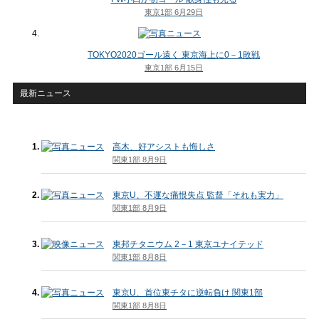
東京1部 6月29日
TOKYO2020ゴール遠く 東京海上に0－1敗戦
東京1部 6月15日
最新ニュース
高木、好アシストも悔しさ
関東1部 8月9日
東京U、不運な痛恨失点 監督「それも実力」
関東1部 8月9日
東邦チタニウム 2－1 東京ユナイテッド
関東1部 8月8日
東京U、首位東チタに逆転負け 関東1部
関東1部 8月8日