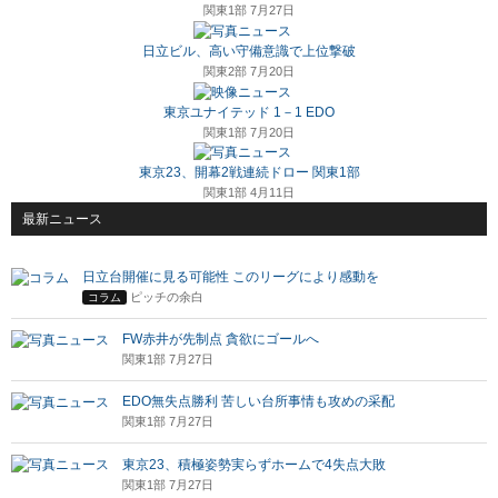
関東1部 7月27日
日立ビル、高い守備意識で上位撃破
関東2部 7月20日
東京ユナイテッド 1－1 EDO
関東1部 7月20日
東京23、開幕2戦連続ドロー 関東1部
関東1部 4月11日
最新ニュース
日立台開催に見る可能性 このリーグにより感動を
ピッチの余白
コラム
FW赤井が先制点 貪欲にゴールへ
関東1部 7月27日
EDO無失点勝利 苦しい台所事情も攻めの采配
関東1部 7月27日
東京23、積極姿勢実らずホームで4失点大敗
関東1部 7月27日