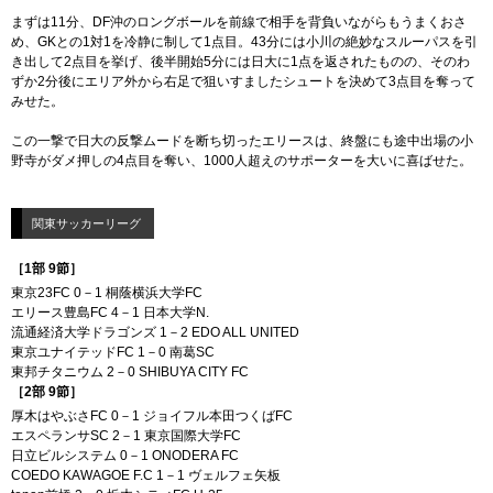
まずは11分、DF沖のロングボールを前線で相手を背負いながらもうまくおさ
め、GKとの1対1を冷静に制して1点目。43分には小川の絶妙なスルーパスを引
き出して2点目を挙げ、後半開始5分には日大に1点を返されたものの、そのわ
ずか2分後にエリア外から右足で狙いすましたシュートを決めて3点目を奪って
みせた。
この一撃で日大の反撃ムードを断ち切ったエリースは、終盤にも途中出場の小
野寺がダメ押しの4点目を奪い、1000人超えのサポーターを大いに喜ばせた。
関東サッカーリーグ
［1部 9節］
東京23FC 0－1 桐蔭横浜大学FC
エリース豊島FC 4－1 日本大学N.
流通経済大学ドラゴンズ 1－2 EDO ALL UNITED
東京ユナイテッドFC 1－0 南葛SC
東邦チタニウム 2－0 SHIBUYA CITY FC
［2部 9節］
厚木はやぶさFC 0－1 ジョイフル本田つくばFC
エスペランサSC 2－1 東京国際大学FC
日立ビルシステム 0－1 ONODERA FC
COEDO KAWAGOE F.C 1－1 ヴェルフェ矢板