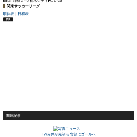
tonan前橋 2－0 栃木シティFC U-25
関東サッカーリーグ
順位表
｜
日程表
PR
関連記事
FW赤井が先制点 貪欲にゴールへ