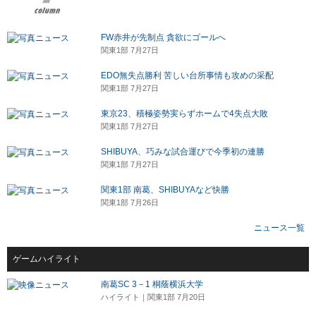
FW赤井が先制点 貪欲にゴールへ
関東1部 7月27日
EDO無失点勝利 苦しい台所事情も攻めの采配
関東1部 7月27日
東京23、積極姿勢実らずホームで4失点大敗
関東1部 7月27日
SHIBUYA、巧みな試合運びで今季初の連勝
関東1部 7月27日
関東1部 南葛、SHIBUYAなど快勝
関東1部 7月26日
ニュース一覧
ゲームハイライト
南葛SC 3－1 桐蔭横浜大学
ハイライト｜関東1部 7月20日