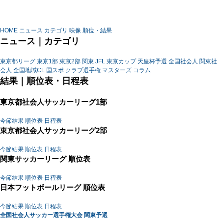
HOME
ニュース
カテゴリ
映像
順位・結果
ニュース｜カテゴリ
東京都リーグ
東京1部
東京2部
関東
JFL
東京カップ
天皇杯予選
全国社会人
関東社
会人
全国地域CL
国スポ
クラブ選手権
マスターズ
コラム
結果｜順位表・日程表
東京都社会人サッカーリーグ1部
今節結果
順位表
日程表
東京都社会人サッカーリーグ2部
今節結果
順位表
日程表
関東サッカーリーグ 順位表
今節結果
順位表
日程表
日本フットボールリーグ 順位表
今節結果
順位表
日程表
全国社会人サッカー選手権大会 関東予選