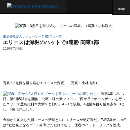
MENU
東京都社会人サッカーリーグ1部ニュース
エリースは深堀のハットで4連勝 関東1部
2026年7月6日
写真：3点目を蹴り込むエリースの深堀。（写真：小林渓太）
関東1部は4、5
日に第9節5試合を開催。北区・味の素フィールド西が丘でホームゲームを行っ
たエリース豊島は日本大学N.と戦い、4－1で快勝。4連勝を飾り勝ち点を13と
し、4位に浮上した。
今季から加入した新エースの活躍と共にエリースが絶好調だ。FW深堀がこの日
は5戦連発となるゴールを挙げただけでなく、圧巻のハットトリックを達成。