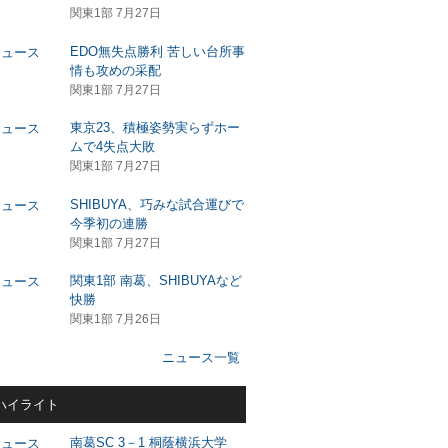
関東1部 7月27日
EDO無失点勝利 苦しい台所事
情も攻めの采配
関東1部 7月27日
東京23、積極姿勢実らずホー
ムで4失点大敗
関東1部 7月27日
SHIBUYA、巧みな試合運びで
今季初の連勝
関東1部 7月27日
関東1部 南葛、SHIBUYAなど
快勝
関東1部 7月26日
ニュース一覧
ハイライト
南葛SC 3－1 桐蔭横浜大学