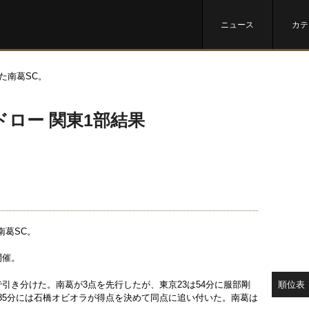
ニュース
カテ
ドロー 関東1部結果
南葛SC。
開催。
順位表
で引き分けた。南葛が3点を先行したが、東京23は54分に服部剛
、85分には石橋オビオラが得点を決めて同点に追い付いた。南葛は