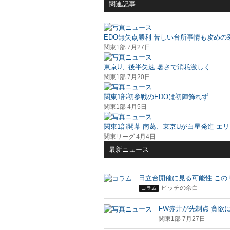
関連記事
EDO無失点勝利 苦しい台所事情も攻めの
関東1部 7月27日
東京U、後半失速 暑さで消耗激しく
関東1部 7月20日
関東1部初参戦のEDOは初陣飾れず
関東1部 4月5日
関東1部開幕 南葛、東京Uが白星発進 エ
関東リーグ 4月4日
最新ニュース
日立台開催に見る可能性 この
ピッチの余白
コラム
FW赤井が先制点 貪欲
関東1部 7月27日