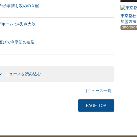
い台所事情も攻めの采配
東京都社
加盟方法
ずホームで4失点大敗
SPONSO
合運びで今季初の連勝
ニュースを読み込む
[ニュース一覧]
PAGE TOP