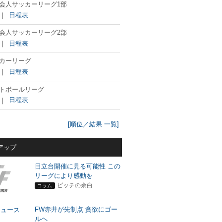
会人サッカーリーグ1部
｜
日程表
会人サッカーリーグ2部
｜
日程表
カーリーグ
｜
日程表
トボールリーグ
｜
日程表
[順位／結果 一覧]
アップ
日立台開催に見る可能性 この
リーグにより感動を
ピッチの余白
コラム
FW赤井が先制点 貪欲にゴー
ルへ