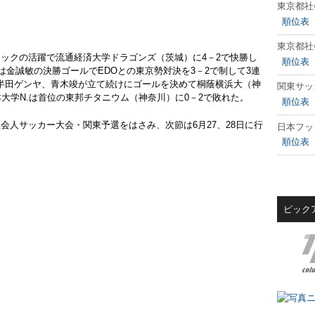
東京都社
順位表
東京都社
ックの活躍で流通経済大学ドラゴンズ（茨城）に4－2で快勝し
順位表
は金誠敏の決勝ゴールでEDOとの東京勢対決を3－2で制して3連
ムに半田ゲンヤ、青木竣が立て続けにゴールを決めて桐蔭横浜大（神
関東サッ
大学N.は首位の東邦チタニウム（神奈川）に0－2で敗れた。
順位表
会人サッカー大会・関東予選をはさみ、次節は6月27、28日に行
日本フッ
順位表
ピック