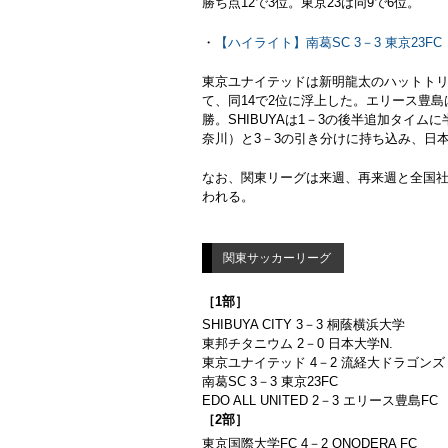
勝ち点12で3位。東京23は同9で6位。
・
【ハイライト】南葛SC 3－3 東京23FC
東京ユナイテッドは新明龍太のハットトリ
て、同14で2位に浮上した。エリース豊島
勝。SHIBUYAは1－3の後半追加タイ
奈川）と3－3の引き分けに持ち込み、日本
なお、関東リーグは来週、再来週と全国社
われる。
関東サッカーリーグ
［1部］
SHIBUYA CITY 3－3 桐蔭横浜大学
東邦チタニウム 2－0 日本大学N.
東京ユナイテッド 4－2 流経大ドラゴンズ
南葛SC 3－3 東京23FC
EDO ALL UNITED 2－3 エリース豊島FC
［2部］
東京国際大学FC 4－2 ONODERA FC