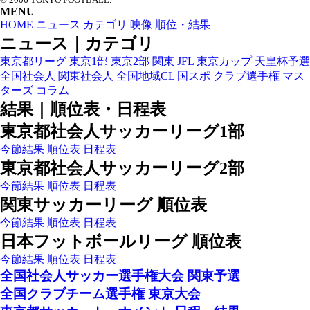
PAGETOP
MENU
HOME
ニュース
カテゴリ
映像
順位・結果
ニュース｜カテゴリ
東京都リーグ
東京1部
東京2部
関東
JFL
東京カップ
天皇杯予選
全国社会人
関東社会人
全国地域CL
国スポ
クラブ選手権
マス
ターズ
コラム
結果｜順位表・日程表
東京都社会人サッカーリーグ1部
今節結果
順位表
日程表
東京都社会人サッカーリーグ2部
今節結果
順位表
日程表
関東サッカーリーグ 順位表
今節結果
順位表
日程表
日本フットボールリーグ 順位表
今節結果
順位表
日程表
全国社会人サッカー選手権大会 関東予選
全国クラブチーム選手権 東京大会