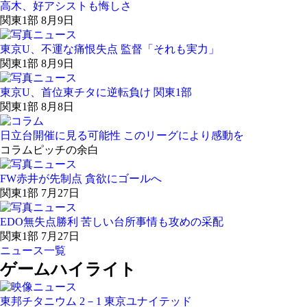
高木、好アシストも悔しさ
関東1部 8月9日
東京U、不運な痛恨失点 監督「それも実力」
関東1部 8月9日
東京U、首位東チタに逆転負け 関東1部
関東1部 8月8日
日立台開催に見る可能性 このリーグにより感動を
コラム
ピッチの余白
FW赤井が先制点 貪欲にゴールへ
関東1部 7月27日
EDO無失点勝利 苦しい台所事情も攻めの采配
関東1部 7月27日
ニュース一覧
ゲームハイライト
東邦チタニウム 2－1 東京ユナイテッド