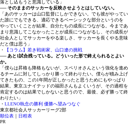
落とし込もうと意識している」
── そのままのサッカーを反映させようとはしていない。
「あのサッカーは山口監督にしかできない。でも彼がやってい
た誰にでもできる、適応できるベーシックな部分というのを
やっていくことが結果、自分たちの成長につながる。今まであ
まり意識してこなかったことが成長につながるし、その成長が
社会人としてサッカーをやる楽しさ、サッカーを長くやる意味
だと僕は思う」
・
【コラム】若き戦術家、山口遼の挑戦
── あと1試合残っている。どういった形で終えられるとよい
か。
「僕らは昇格も降格もないが、スペリオさんという強化を進め
るチームに対してしっかり勝って終わりたい。僕らが積み上げ
てきたもの、この1年間が正しかったと思うためにもやっぱり
結果。東京ユナイテッドの福田さんもよくいうが、その過程を
肯定するのは結果でしかないと思うので、最後、必ず勝って終
わりたい」
・
LLENO執念の勝利 優勝へ望みつなぐ
東京都社会人サッカーリーグ2部
順位表
｜
日程表
PR