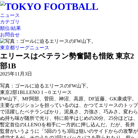
ニュース
カテゴリ
順位/結果
お問合せ
東京都リーグニュース
エリースはベテラン勢奮闘も惜敗 東京2
部1B
2025年11月3日
写真：ゴールに迫るエリースのFW山下。
東京2部1B
LLENO 1－0 エリース
FW山下、MF阿部、菅田、神沼、高原、DF近藤、GK康成宇。
主要なポジションを担っているのは、かつてエリースのトップ
で活躍したベテランばかり。泥臭さ、力強さ、巧みさ。変わら
ぬ持ち味が随所で光り、特に前半はじめの20分、25分ほどは、
暫定首位のLLENOを相手に一方的に押し込んだ。だが、長井
監督がいうように「5回のうち3回は狙いのサイドからの攻撃が
成功するが、そのうちの2回はバックパスを取られたり、前へ