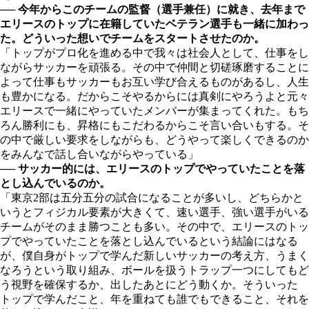
── 今年からこのチームの監督（選手兼任）に就き、去年まで
エリースのトップに在籍していたベテラン選手も一緒に加わっ
た。どういった想いでチームをスタートさせたのか。
「トップがプロ化を進める中で我々は社会人として、仕事をし
ながらサッカーを頑張る。その中で仲間と切磋琢磨することに
よって仕事もサッカーもお互い学び合えるものがあるし、人生
も豊かになる。だからこそやるからには真剣にやろうよと元々
エリースで一緒にやっていたメンバーが集まってくれた。もち
ろん勝利にも、昇格にもこだわるからこそ言い合いもする。そ
の中で厳しい要求をしながらも、どうやって楽しくできるのか
をみんなで話し合いながらやっている」
── サッカー的には、エリースのトップでやっていたことを落
とし込んでいるのか。
「東京2部は五分五分の試合になることが多いし、どちらかと
いうとフィジカル要素が大きくて、速い選手、強い選手がいる
チームがそのまま勝つことも多い。その中で、エリースのトッ
プでやっていたことを落とし込んでいるという結論にはなる
が、僕自身がトップで学んだ新しいサッカーの考え方、うまく
なろうという取り組み、ボールを扱うトラップ一つにしてもど
う視野を確保するか、出したあとにどう動くか。そういった
トップで学んだこと、年を重ねても誰でもできること、それを