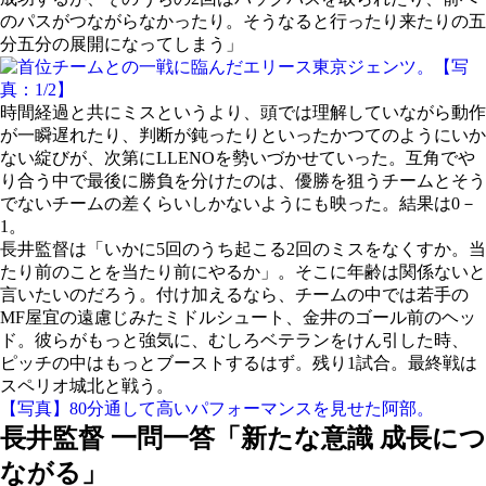
のパスがつながらなかったり。そうなると行ったり来たりの五
分五分の展開になってしまう」
時間経過と共にミスというより、頭では理解していながら動作
が一瞬遅れたり、判断が鈍ったりといったかつてのようにいか
ない綻びが、次第にLLENOを勢いづかせていった。互角でや
り合う中で最後に勝負を分けたのは、優勝を狙うチームとそう
でないチームの差くらいしかないようにも映った。結果は0－
1。
長井監督は「いかに5回のうち起こる2回のミスをなくすか。当
たり前のことを当たり前にやるか」。そこに年齢は関係ないと
言いたいのだろう。付け加えるなら、チームの中では若手の
MF屋宜の遠慮じみたミドルシュート、金井のゴール前のヘッ
ド。彼らがもっと強気に、むしろベテランをけん引した時、
ピッチの中はもっとブーストするはず。残り1試合。最終戦は
スペリオ城北と戦う。
【写真】80分通して高いパフォーマンスを見せた阿部。
長井監督 一問一答「新たな意識 成長につ
ながる」