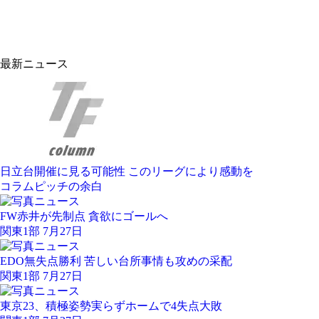
最新ニュース
日立台開催に見る可能性 このリーグにより感動を
コラム
ピッチの余白
FW赤井が先制点 貪欲にゴールへ
関東1部 7月27日
EDO無失点勝利 苦しい台所事情も攻めの采配
関東1部 7月27日
東京23、積極姿勢実らずホームで4失点大敗