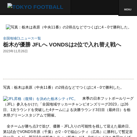
MENU
全国地域CLニュース一覧
栃木が優勝 JFLへ VONDSは2位で入れ替え戦へ
2023年11月26日
写真：栃木は表原（中央11番）の2得点などでつくばに4－0で勝利した。
来季の日本フットボールリーグ
（JFL）参入をかけた「全国地域サッカーチャンピオンズリーグ2023」は26
日、1次ラウンドを突破した4チームによる決勝ラウンド3日目（最終日）を栃
木県グリーンスタジアムで開催。
全チームが勝ち点3で並び、優勝・JFL入りの可能性を残して迎えた最終日、
第1試合でVONDS市原（千葉）が2－0で福山シティ（広島）に勝利して暫定首