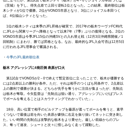
位に立ったが、第2試合で栃木シティ（栃木）が4－0でジョイフル本田つくば
（茨城）を下し、得失点差で上回り逆転1位となった。この結果、最終順位は栃
木シティが1位で優勝。2位がVONDS市原となり、3位にジョイフル本田つく
ば、4位福山シティとなった。
1位の栃木シティは来季のJFL昇格が確実で、2017年の栃木ウーヴァFC時代
にJFLから関東リーグへ降格となって以来7年（7季）ぶりの復帰となる。2位の
VONDS市原は今季JFL15位の沖縄SVとの入れ替え戦（12月3日沖縄県開催／1
回戦制）にまわり、勝てば昇格となる。なお、最終的なJFL入会可否は12月5日
に行われるJFL理事会で審議される。
・
今季のJFL最終順位表
栃木 アグレッシブに4発圧倒 表原が口火
第1試合でVONDSが2－0で終えて暫定首位に立ったことで、栃木が優勝する
には2点差以上の勝利が条件。ただ、それは相手のつくばも同条件で、2点差以
上の勝利で優勝が決まる。どちらが先手を奪うかに注目が集まったが、先制点
は栃木が奪取。今矢監督は「先制点は狙い通り。アグレッシブにいけばプレス
でボールを奪えることはスカウティングでわかっていた」。
18分、高い位置で相手のビルドアップを藤原が遮ってボールを奪うと、素早
くつないで最後は前を向いた表原が豪快に右足を振り抜いてネットに突き刺し
た。いい時間の先制点は攻撃的な栃木をより乗せた。厳しい前線からのプレ
ス、奪って速攻、シュートと次々に惜しみなく走って躍動した。