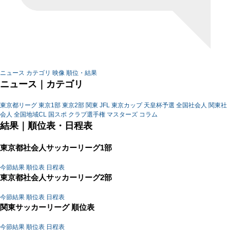
ニュース
カテゴリ
映像
順位・結果
ニュース｜カテゴリ
東京都リーグ
東京1部
東京2部
関東
JFL
東京カップ
天皇杯予選
全国社会人
関東社
会人
全国地域CL
国スポ
クラブ選手権
マスターズ
コラム
結果｜順位表・日程表
東京都社会人サッカーリーグ1部
今節結果
順位表
日程表
東京都社会人サッカーリーグ2部
今節結果
順位表
日程表
関東サッカーリーグ 順位表
今節結果
順位表
日程表