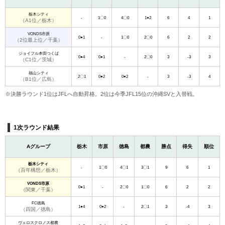
栃木シティ
-
1〇0
4〇0
1●2
6
4
1
（A1位／栃木）
VONDS市原
0●1
-
1〇0
2〇0
6
2
2
（2位最上位／千葉）
ジョイフル本田つくば
0●4
0●1
-
2〇0
3
-3
3
（C1位／茨城）
福山シティ
2〇1
0●2
0●2
-
3
-3
4
（B1位／広島）
※決勝ラウンド1位はJFLへ自動昇格。2位は今季JFL15位の沖縄SVと入替戦。
1次ラウンド結果
Aグループ
栃木
市原
徳島
都農
勝点
得失
順位
栃木シティ
-
1〇0
4〇1
3〇1
9
6
1
（百年構想／栃木）
VONDS市原
0●1
-
2〇0
1〇0
6
2
2
（関東／千葉）
FC徳島
1●4
0●2
-
2〇1
3
-4
3
（四国／徳島）
ヴェロスクロノス都農