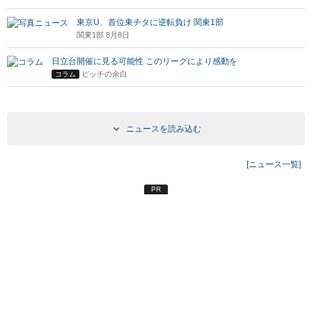
東京U、首位東チタに逆転負け 関東1部
関東1部 8月8日
日立台開催に見る可能性 このリーグにより感動を
ピッチの余白
コラム
ニュースを読み込む
[ニュース一覧]
PR