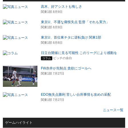
高木、好アシストも悔しさ
関東1部 8月9日
東京U、不運な痛恨失点 監督「それも実力」
関東1部 8月9日
東京U、首位東チタに逆転負け 関東1部
関東1部 8月8日
日立台開催に見る可能性 このリーグにより感動を
ピッチの余白
コラム
FW赤井が先制点 貪欲にゴールへ
関東1部 7月27日
EDO無失点勝利 苦しい台所事情も攻めの采配
関東1部 7月27日
ニュース一覧
ゲームハイライト