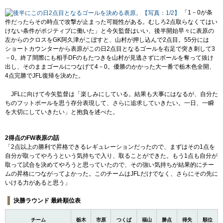
「1－0が条
件だったらその時点で攻撃が止まった可能性がある。むしろ2点取らなくてはい
けない条件がポジティブに働いた」と今矢監督はいい、後半開始早々に表原の
左からのクロスをGK阿久津がこぼすと、山村が押し込んで2点目。55分には
ショートカウンターから表原がこの日2点目となるゴールを右足で突き刺して3
－0。終了間際にも相手DFのもたつきを山村が見逃さずにボールを奪って抜け
出し、そのままゴールにつなげて4－0。優勝のかかった大一番で栃木色全開、
4点完勝でJFL復帰を決めた。
JFLに向けて今矢監督は「楽しみにしている。結果も大事にはなるが、自分た
ちのフットボールを思う存分表現して、さらに追求していきたい。一日、一瞬
を大切にしていきたい」と抱負を述べた。
2得点のFW表原の話
「2点以上の勝利で昇格できるレギュレーションだったので、まずはその1点を
自分が取ってやろうという気持ちで入り、取ることができた。もう1点も自分が
取って試合を決めてやろうと思っていたので、その強い気持ちが結果的にチー
ムの昇格につながってよかった。このチームはJFLだけでなく、さらにその先に
いける力があると思う」
決勝ラウンド 最終順位表
チーム
栃木
市原
つくば
福山
勝点
得失
順位