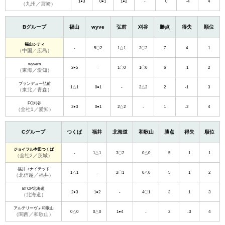
1●3
0●1
1●2
-
0
-4
4
（九州／宮崎）
Bグループ
福山
wyve
弘前
刈谷
勝点
得失
順位
福山シティ
-
5〇2
1△1
3〇2
7
4
1
（中国／広島）
wyvern
2●5
-
1〇0
1〇0
6
-1
2
（東海／愛知）
ブランデュー弘前
1△1
0●1
-
2△2
2
-1
3
（東北／青森）
FC刈谷
2●3
0●1
2△2
-
1
-2
4
（全社1／愛知）
Cグループ
つくば
福井
北海道
和歌山
勝点
得失
順位
ジョイフル本田つくば
-
1△1
3〇2
0△0
5
1
1
（全社2／茨城）
福井ユナイテッド
1△1
-
2〇1
0△0
5
1
2
（北信越／福井）
BTOP北海道
2●3
1●2
-
4〇1
3
1
3
（北海道）
アルテリーヴォ和歌山
0△0
0△0
1●4
-
2
-3
4
（関西／和歌山）