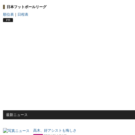
日本フットボールリーグ
順位表
｜
日程表
PR
最新ニュース
高木、好アシストも悔しさ