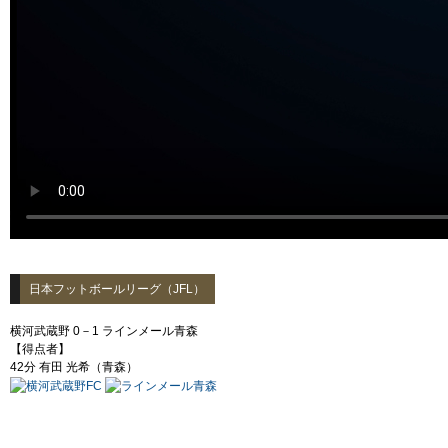
日本フットボールリーグ（JFL）
横河武蔵野 0－1 ラインメール青森
【得点者】
42分 有田 光希（青森）