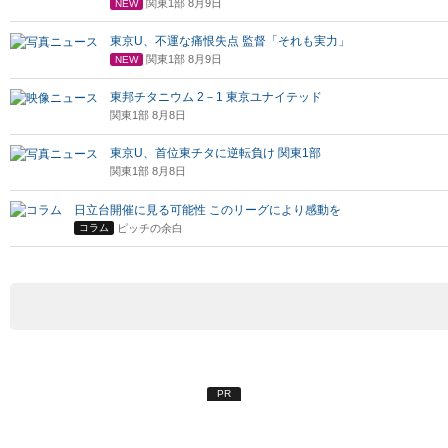
関東1部 8月9日
NEW
東京U、不運な痛恨失点 監督「それも実力」
関東1部 8月9日
NEW
東邦チタニウム 2－1 東京ユナイテッド
関東1部 8月8日
東京U、首位東チタに逆転負け 関東1部
関東1部 8月8日
日立台開催に見る可能性 このリーグにより感動を
ピッチの余白
コラム
PR