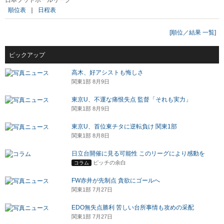
順位表
｜
日程表
[順位／結果 一覧]
ピックアップ
高木、好アシストも悔しさ
関東1部 8月9日
東京U、不運な痛恨失点 監督「それも実力」
関東1部 8月9日
東京U、首位東チタに逆転負け 関東1部
関東1部 8月8日
日立台開催に見る可能性 このリーグにより感動を
ピッチの余白
コラム
FW赤井が先制点 貪欲にゴールへ
関東1部 7月27日
EDO無失点勝利 苦しい台所事情も攻めの采配
関東1部 7月27日