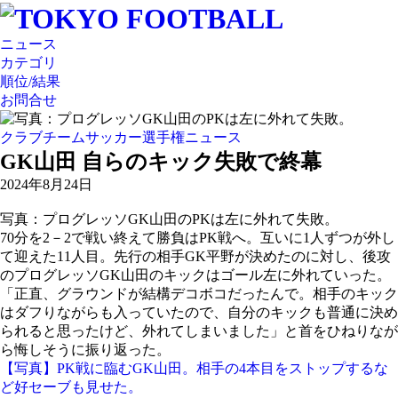
ニュース
カテゴリ
順位/結果
お問合せ
クラブチームサッカー選手権ニュース
GK山田 自らのキック失敗で終幕
2024年8月24日
写真：プログレッソGK山田のPKは左に外れて失敗。
70分を2－2で戦い終えて勝負はPK戦へ。互いに1人ずつが外し
て迎えた11人目。先行の相手GK平野が決めたのに対し、後攻
のプログレッソGK山田のキックはゴール左に外れていった。
「正直、グラウンドが結構デコボコだったんで。相手のキック
はダフりながらも入っていたので、自分のキックも普通に決め
られると思ったけど、外れてしまいました」と首をひねりなが
ら悔しそうに振り返った。
【写真】PK戦に臨むGK山田。相手の4本目をストップするな
ど好セーブも見せた。