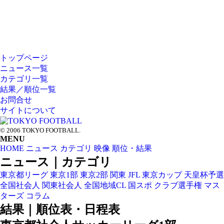
トップページ
HOME
ニュース一覧
カテゴリ一覧
NEWS
結果／順位一覧
お問合せ
CATEGORY
サイトについて
RANK
© 2006 TOKYO FOOTBALL.
PAGETOP
MENU
HOME
ニュース
カテゴリ
映像
順位・結果
ニュース｜カテゴリ
東京都リーグ
東京1部
東京2部
関東
JFL
東京カップ
天皇杯予選
全国社会人
関東社会人
全国地域CL
国スポ
クラブ選手権
マス
ターズ
コラム
結果｜順位表・日程表