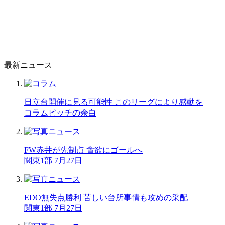
最新ニュース
日立台開催に見る可能性 このリーグにより感動を
コラム
ピッチの余白
FW赤井が先制点 貪欲にゴールへ
関東1部 7月27日
EDO無失点勝利 苦しい台所事情も攻めの采配
関東1部 7月27日