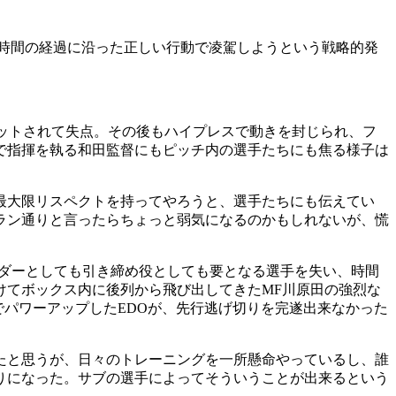
時間の経過に沿った正しい行動で凌駕しようという戦略的発
ットされて失点。その後もハイプレスで動きを封じられ、フ
で指揮を執る和田監督にもピッチ内の選手たちにも焦る様子は
最大限リスペクトを持ってやろうと、選手たちにも伝えてい
プラン通りと言ったらちょっと弱気になるのかもしれないが、慌
ダーとしても引き締め役としても要となる選手を失い、時間
けてボックス内に後列から飛び出してきたMF川原田の強烈な
でパワーアップしたEDOが、先行逃げ切りを完遂出来なかった
たと思うが、日々のトレーニングを一所懸命やっているし、誰
りになった。サブの選手によってそういうことが出来るという