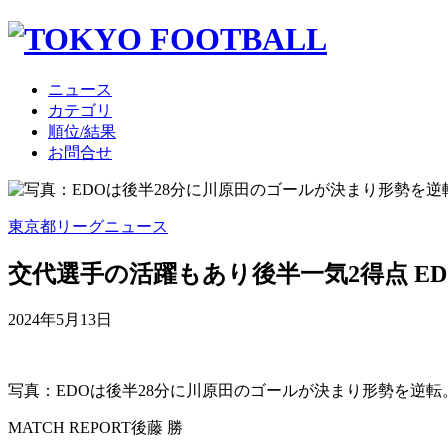
ニュース
カテゴリ
順位/結果
お問合せ
東京都リーグニュース
交代選手の活躍もあり後半一気2得点 E
2024年5月13日
写真：EDOは後半28分に川原田のゴールが決まり形勢を逆転
MATCH REPORT
後藤 勝