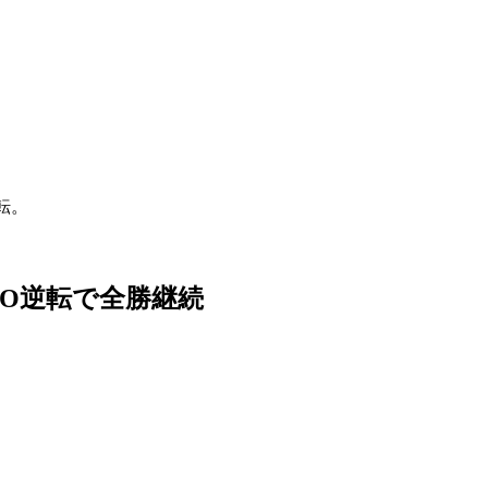
DO逆転で全勝継続
。