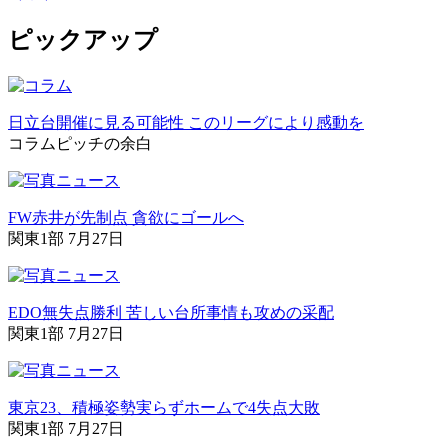
ピックアップ
日立台開催に見る可能性 このリーグにより感動を
コラム
ピッチの余白
FW赤井が先制点 貪欲にゴールへ
関東1部 7月27日
EDO無失点勝利 苦しい台所事情も攻めの采配
関東1部 7月27日
東京23、積極姿勢実らずホームで4失点大敗
関東1部 7月27日