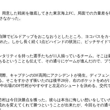
用意した戦術を徹底してきた東京海上FC。局面での力量差を
渡さなかった。
に自陣でビルドアップをおこなおうとしたところ、ヨコパスをカ
まれた。しかし長く続く1点ビハインドの状況に、ピッチサイド
ンタリティを持った選手たちが11人揃っているチーム。そこは
もあるということも伝えて、その通りにゲームが進んだので、
際、キャプテンのDF高岡にアクシデントが発生。ディフェン
。そこをすかさず衝いたのは後半28分、右のポケットをめが
中出場のDF竹村がやすやすと左足のシュートを決める。交代
竹村は今日決勝点を獲った。彼らは本当に悔しい想いをしてい
流れを変えてくれて勝つということが出来たが、今回もその通