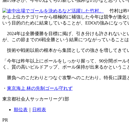
層の厚さが、今年のぼくらの新しい強みなのかなと思ってい
竹村は昨年
かし上位カテゴリーから積極的に補強した今年は競争が激化
いう目的のために結束していることが、EDOの強みになって
2024年は全勝優勝を目標に掲げ、引き分けも許されないと
が、この節までの6戦全勝という結果につながっていること
技術や戦術以前の根本から集団としての強さを増してきてい
「今年は昨年以上にボールをしっかり握って、90分間ボー
く、質の高いビルドアップ、ボール保持が出来るかというこ
勝負へのこだわりとつなぐ攻撃へのこだわり。特長に課題と
・
東京海上 林の先制ゴール守れず
東京都社会人サッカーリーグ1部
順位表
｜
日程表
PR