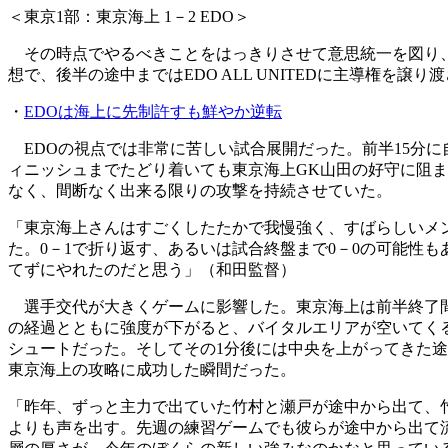
＜東京1部：東京海上 1－2 EDO＞
その時点でやるべきことをはっきりさせて意思統一を図り、
想で、後半の途中まではEDO ALL UNITEDに主導権を譲り
・
EDOは海上に先制許すも鮮やか逆転
EDOの視点では非常に苦しい試合展開だった。前半15分
ィニッシュまでたどり着いても東京海上GK山田の好守に阻
なく、間断なく出来る限りの攻撃を持続させていた。
「東京海上さんはすごくしたたかで我慢強く、すばらしいメ
た。0－1で折り返す、あるいは試合終盤まで0－0の可能性
てずにやれたのだと思う」（和田監督）
選手交代が大きくゲームに影響した。東京海上は前半終了間
の経過とともに強度が下がると、バイタルエリアが空いてくる
シュートだった。そしてその1分後には中央を上がってきた途
東京海上の攻略に成功した瞬間だった。
「昨年、ずっと主力で出ていた竹村と瀬戸が途中から出て、
よりも声を出す。先週の練習ゲームでも彼らが途中から出て