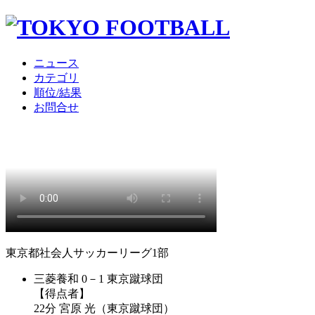
ニュース
カテゴリ
順位/結果
お問合せ
東京都社会人サッカーリーグ1部
三菱養和 0－1 東京蹴球団
【得点者】
22分 宮原 光（東京蹴球団）