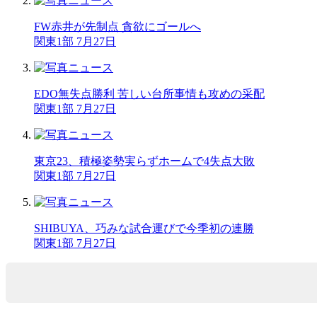
FW赤井が先制点 貪欲にゴールへ
関東1部 7月27日
EDO無失点勝利 苦しい台所事情も攻めの采配
関東1部 7月27日
東京23、積極姿勢実らずホームで4失点大敗
関東1部 7月27日
SHIBUYA、巧みな試合運びで今季初の連勝
関東1部 7月27日