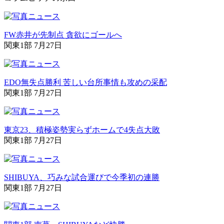
FW赤井が先制点 貪欲にゴールへ
関東1部 7月27日
EDO無失点勝利 苦しい台所事情も攻めの采配
関東1部 7月27日
東京23、積極姿勢実らずホームで4失点大敗
関東1部 7月27日
SHIBUYA、巧みな試合運びで今季初の連勝
関東1部 7月27日