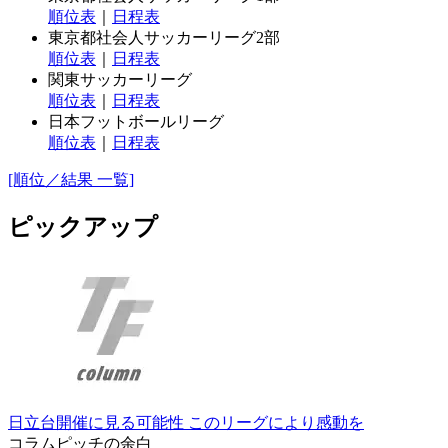
順位表
｜
日程表
東京都社会人サッカーリーグ2部
順位表
｜
日程表
関東サッカーリーグ
順位表
｜
日程表
日本フットボールリーグ
順位表
｜
日程表
[順位／結果 一覧]
ピックアップ
日立台開催に見る可能性 このリーグにより感動を
コラム
ピッチの余白