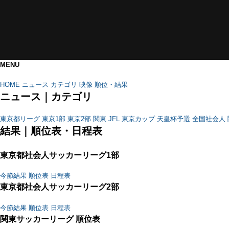
CATEGORY
RANK
PAGETOP
MENU
HOME
ニュース
カテゴリ
映像
順位・結果
ニュース｜カテゴリ
東京都リーグ
東京1部
東京2部
関東
JFL
東京カップ
天皇杯予選
全国社会人
結果｜順位表・日程表
東京都社会人サッカーリーグ1部
今節結果
順位表
日程表
東京都社会人サッカーリーグ2部
今節結果
順位表
日程表
関東サッカーリーグ 順位表