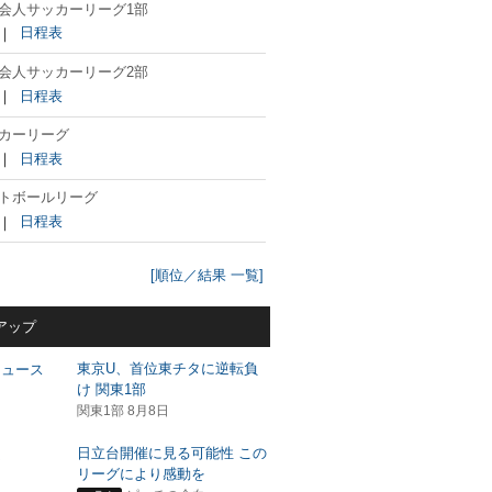
会人サッカーリーグ1部
｜
日程表
会人サッカーリーグ2部
｜
日程表
カーリーグ
｜
日程表
トボールリーグ
｜
日程表
[順位／結果 一覧]
アップ
東京U、首位東チタに逆転負
け 関東1部
関東1部 8月8日
日立台開催に見る可能性 この
リーグにより感動を