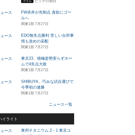
ピッチの余白
コラム
FW赤井が先制点 貪欲にゴー
ルへ
関東1部 7月27日
EDO無失点勝利 苦しい台所事
情も攻めの采配
関東1部 7月27日
東京23、積極姿勢実らずホー
ムで4失点大敗
関東1部 7月27日
SHIBUYA、巧みな試合運びで
今季初の連勝
関東1部 7月27日
ニュース一覧
ハイライト
東邦チタニウム 2－1 東京ユ