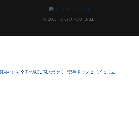
© 2006 TOKYO FOOTBALL.
関東社会人
全国地域CL
国スポ
クラブ選手権
マスターズ
コラム