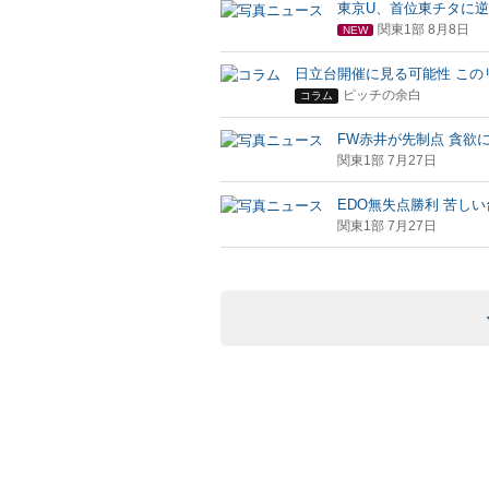
東京U、首位東チタに逆
関東1部 8月8日
NEW
日立台開催に見る可能性 この
ピッチの余白
コラム
FW赤井が先制点 貪欲
関東1部 7月27日
EDO無失点勝利 苦し
関東1部 7月27日