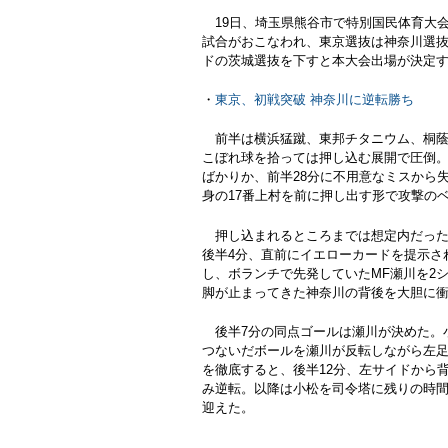
19日、埼玉県熊谷市で特別国民体育大会
試合がおこなわれ、東京選抜は神奈川選抜と
ドの茨城選抜を下すと本大会出場が決定
・
東京、初戦突破 神奈川に逆転勝ち
前半は横浜猛蹴、東邦チタニウム、桐蔭
こぼれ球を拾っては押し込む展開で圧倒
ばかりか、前半28分に不用意なミスから
身の17番上村を前に押し出す形で攻撃の
押し込まれるところまでは想定内だった
後半4分、直前にイエローカードを提示さ
し、ボランチで先発していたMF瀬川を2
脚が止まってきた神奈川の背後を大胆に
後半7分の同点ゴールは瀬川が決めた。
つないだボールを瀬川が反転しながら左
を徹底すると、後半12分、左サイドから
み逆転。以降は小松を司令塔に残りの時
迎えた。