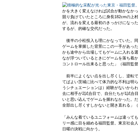
かを大きく変えなければ試合が動かなか
競り負けていたところに身長182cmの
が、流れを変える最初のきっかけになっ
するが、的確な交代だった。
後半の小松投入も理にかなっていた。同
ゲームを掌握した背景にこの一手があった
かも途中から出場してもゲームに入れる
なが浮ついているときにゲームを落ち着
コントロール出来ると思った」（福田監
前半によくない点を出し尽くし、逆転で
てばよい茨城に比べて体力的な不利は明ら
うシチュエーションは）経験がないから
去に相手が2試合目で、自分たちが1試合
いと思い込んでゲームを握れなかった。
全部出し尽くすしかないと開き直れる」
「みんな着ているユニフォームは違って
リー感に目を細める福田監督。東京社会
日曜の決戦に向かう。