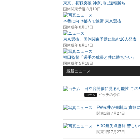
東京、初戦突破 神奈川に逆転勝ち
国体関東予選 8月19日
本番に向け都内で練習 東京選抜
国体成年 8月17日
東京選抜、国体関東予選に臨む16人発表
国体成年 8月17日
福田監督「選手の成長と共に勝ちたい」
国体成年 5月18日
最新ニュース
日立台開催に見る可能性 この
ピッチの余白
コラム
FW赤井が先制点 貪欲
関東1部 7月27日
EDO無失点勝利 苦し
関東1部 7月27日