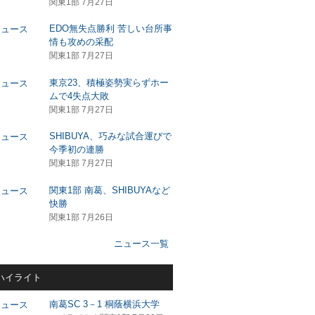
関東1部 7月27日
EDO無失点勝利 苦しい台所事
情も攻めの采配
関東1部 7月27日
東京23、積極姿勢実らずホー
ムで4失点大敗
関東1部 7月27日
SHIBUYA、巧みな試合運びで
今季初の連勝
関東1部 7月27日
関東1部 南葛、SHIBUYAなど
快勝
関東1部 7月26日
ニュース一覧
ハイライト
南葛SC 3－1 桐蔭横浜大学