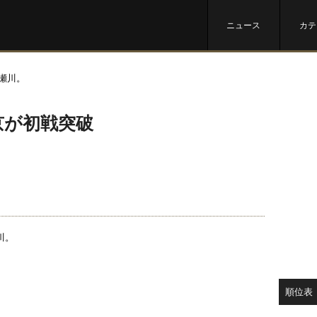
ニュース
カテ
京が初戦突破
川。
順位表