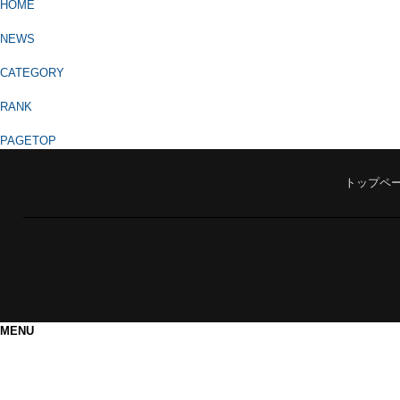
HOME
NEWS
CATEGORY
RANK
PAGETOP
トップペ
MENU