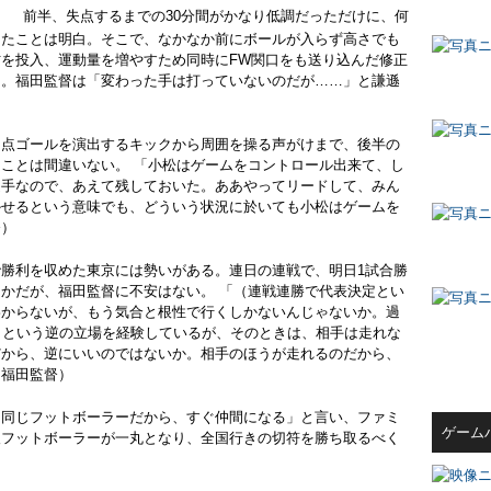
前半、失点するまでの30分間がかなり低調だっただけに、何
ったことは明白。そこで、なかなか前にボールが入らず高さでも
上村を投入、運動量を増やすため同時にFW関口をも送り込んだ修正
た。福田監督は「変わった手は打っていないのだが……」と謙遜
点ゴールを演出するキックから周囲を操る声がけまで、後半の
ことは間違いない。 「小松はゲームをコントロール出来て、し
選手なので、あえて残しておいた。ああやってリードして、みん
かせるという意味でも、どういう状況に於いても小松はゲームを
督）
勝利を収めた東京には勢いがある。連日の連戦で、明日1試合勝
かだが、福田監督に不安はない。 「（連戦連勝で代表決定とい
わからないが、もう気合と根性で行くしかないんじゃないか。過
目という逆の立場を経験しているが、そのときは、相手は走れな
だから、逆にいいのではないか。相手のほうが走れるのだから、
（福田監督）
も同じフットボーラーだから、すぐ仲間になる」と言い、ファミ
ゲーム
人フットボーラーが一丸となり、全国行きの切符を勝ち取るべく