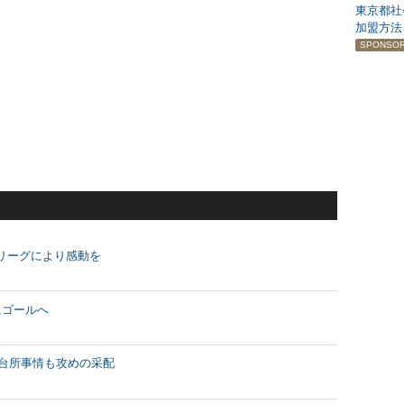
東京都社
加盟方法
SPONSO
リーグにより感動を
にゴールへ
い台所事情も攻めの采配