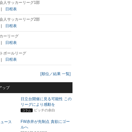
会人サッカーリーグ1部
｜
日程表
会人サッカーリーグ2部
｜
日程表
カーリーグ
｜
日程表
トボールリーグ
｜
日程表
[順位／結果 一覧]
アップ
日立台開催に見る可能性 この
リーグにより感動を
ピッチの余白
コラム
FW赤井が先制点 貪欲にゴー
ルへ