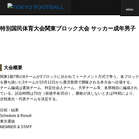
MENU
特別国民体育大会関東ブロック大会 サッカー成年男子
大会概要
関東1都7県の8チームが3ブロックに分かれてトーナメント方式で争う。各ブロック
を勝ち抜いた3チームが10月12日から鹿児島県で開催される本大会へ出場する。
チーム編成は選抜チーム、特定社会人チーム、大学チーム等、各県独自に編成され
ている。試合時間は70分（前後半各35分）。勝敗が決しないときはPK戦により、
次戦進出・代表チームを決定する。
日程・結果
Schedule & Result
東京選抜
MEMBER & STAFF