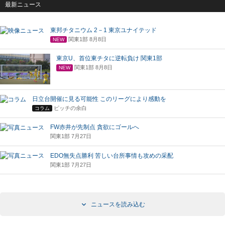
最新ニュース
東邦チタニウム 2－1 東京ユナイテッド
関東1部 8月8日
NEW
東京U、首位東チタに逆転負け 関東1部
関東1部 8月8日
NEW
日立台開催に見る可能性 このリーグにより感動を
ピッチの余白
コラム
FW赤井が先制点 貪欲にゴールへ
関東1部 7月27日
EDO無失点勝利 苦しい台所事情も攻めの采配
関東1部 7月27日
ニュースを読み込む