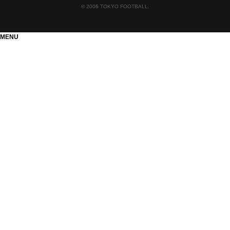
PAGETOP
© 2006 TOKYO FOOTBALL.
MENU