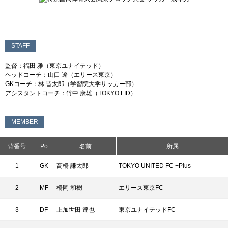
STAFF
監督：福田 雅（東京ユナイテッド）
ヘッドコーチ：山口 遼（エリース東京）
GKコーチ：林 晋太郎（学習院大学サッカー部）
アシスタントコーチ：竹中 康雄（TOKYO FID）
MEMBER
背番号
Po
名前
所属
1
GK
高橋 謙太郎
TOKYO UNITED FC +Plus
2
MF
橋岡 和樹
エリース東京FC
3
DF
上加世田 達也
東京ユナイテッドFC