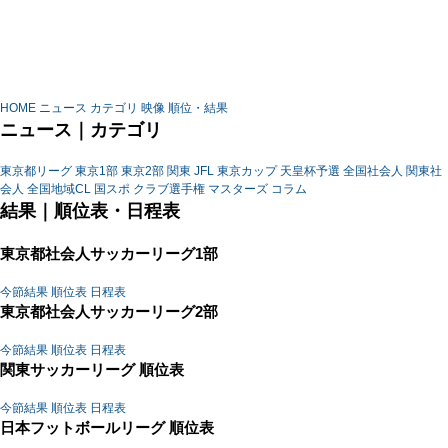
HOME
ニュース
カテゴリ
映像
順位・結果
ニュース｜カテゴリ
東京都リーグ
東京1部
東京2部
関東
JFL
東京カップ
天皇杯予選
全国社会人
関東社
会人
全国地域CL
国スポ
クラブ選手権
マスターズ
コラム
結果｜順位表・日程表
東京都社会人サッカーリーグ1部
今節結果
順位表
日程表
東京都社会人サッカーリーグ2部
今節結果
順位表
日程表
関東サッカーリーグ 順位表
今節結果
順位表
日程表
日本フットボールリーグ 順位表