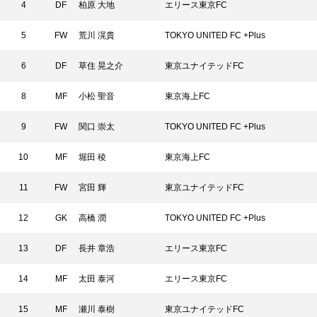
4
DF
柏原 大地
エリース東京FC
5
FW
荒川 滉貴
TOKYO UNITED FC +Plus
6
DF
草住 晃之介
東京ユナイテッドFC
8
MF
小松 聖音
東京海上FC
9
FW
関口 崇太
TOKYO UNITED FC +Plus
10
MF
堀田 稜
東京海上FC
11
FW
宮田 輝
東京ユナイテッドFC
12
GK
高橋 潤
TOKYO UNITED FC +Plus
13
DF
長井 章浩
エリース東京FC
14
MF
太田 泰河
エリース東京FC
15
MF
瀬川 泰樹
東京ユナイテッドFC