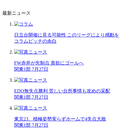
最新ニュース
日立台開催に見る可能性 このリーグにより感動を
コラム
ピッチの余白
FW赤井が先制点 貪欲にゴールへ
関東1部 7月27日
EDO無失点勝利 苦しい台所事情も攻めの采配
関東1部 7月27日
東京23、積極姿勢実らずホームで4失点大敗
関東1部 7月27日