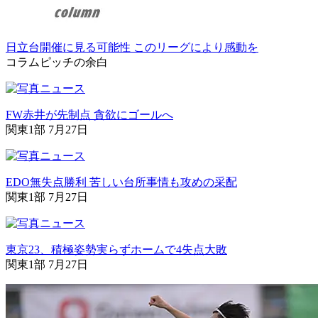
日立台開催に見る可能性 このリーグにより感動を
コラム
ピッチの余白
FW赤井が先制点 貪欲にゴールへ
関東1部 7月27日
EDO無失点勝利 苦しい台所事情も攻めの采配
関東1部 7月27日
東京23、積極姿勢実らずホームで4失点大敗
関東1部 7月27日