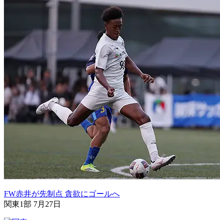
FW赤井が先制点 貪欲にゴールへ
関東1部 7月27日