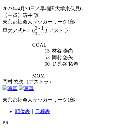
2023年4月30日／早稲田大学東伏見G
【主審】筑井 諄
東京都社会人サッカーリーグ1部
0 - 1
早大ア式FC
アストラ
0
3
0 - 2
GOAL
15' 林谷 泰尚
53' 岡村 悠矢
90+1' 児谷 拓希
MOM
岡村 悠矢（アストラ）
東京都社会人サッカーリーグ1部
順位表
｜
日程表
PR