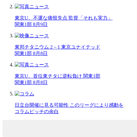
東京U、不運な痛恨失点 監督「それも実力」
関東1部 8月9日
東邦チタニウム 2－1 東京ユナイテッド
関東1部 8月8日
東京U、首位東チタに逆転負け 関東1部
関東1部 8月8日
日立台開催に見る可能性 このリーグにより感動を
コラム
ピッチの余白