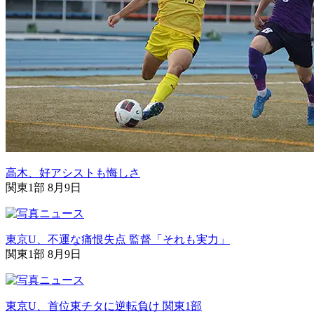
高木、好アシストも悔しさ
関東1部 8月9日
東京U、不運な痛恨失点 監督「それも実力」
関東1部 8月9日
東京U、首位東チタに逆転負け 関東1部