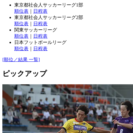
東京都社会人サッカーリーグ1部
順位表
｜
日程表
東京都社会人サッカーリーグ2部
順位表
｜
日程表
関東サッカーリーグ
順位表
｜
日程表
日本フットボールリーグ
順位表
｜
日程表
[順位／結果 一覧]
ピックアップ