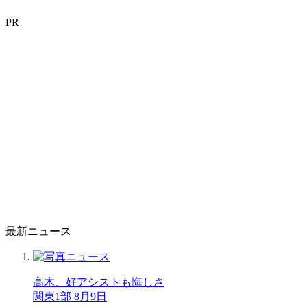
PR
最新ニュース
高木、好アシストも悔しさ
関東1部 8月9日