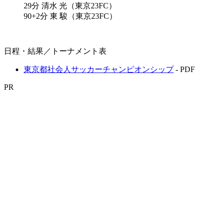
29分 清水 光（東京23FC）
90+2分 東 駿（東京23FC）
日程・結果／トーナメント表
東京都社会人サッカーチャンピオンシップ
- PDF
PR