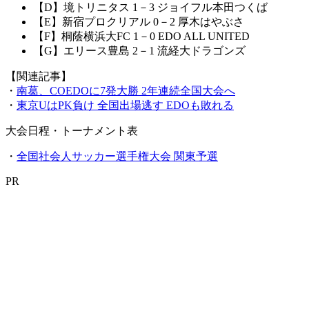
【D】境トリニタス 1－3 ジョイフル本田つくば
【E】新宿プロクリアル 0－2 厚木はやぶさ
【F】桐蔭横浜大FC 1－0 EDO ALL UNITED
【G】エリース豊島 2－1 流経大ドラゴンズ
【関連記事】
・
南葛、COEDOに7発大勝 2年連続全国大会へ
・
東京UはPK負け 全国出場逃す EDOも敗れる
大会日程・トーナメント表
・
全国社会人サッカー選手権大会 関東予選
PR