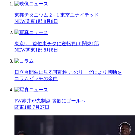
東邦チタニウム 2－1 東京ユナイテッド
NEW
関東1部 8月8日
東京U、首位東チタに逆転負け 関東1部
NEW
関東1部 8月8日
日立台開催に見る可能性 このリーグにより感動を
コラム
ピッチの余白
FW赤井が先制点 貪欲にゴールへ
関東1部 7月27日