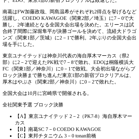
ド、EDO、東京1部の新宿プロクリアルは敗退した。
南葛はFW加藤政哉、岡島温希がそれぞれ2得点を挙げるなど
活躍し、COEDO KAWAGOE（関東2部／埼玉）に7－0で大
勝し、2年連続となる全国大会出場を決めた。エリースは試
合終了間際に深堀隼平が決勝ゴールを決めて、流経大ドラゴ
ンズ（関東1部／茨城）に2－1で勝利。2年ぶりの全国大会出
場を手にした。
東京ユナイテッドは神奈川代表の海自厚木マーカス（県2
部）に2－2で迎えたPK戦で7－8で敗れ、EDOは桐蔭横浜大
FC（関東1部／神奈川）に0－1で敗戦。大会初出場ながらブ
ロック決勝まで勝ち進んだ東京1部の新宿プロクリアルは、
厚木はやぶさ（関東2部／神奈川）に0－2で敗れた。
全国大会は10月に宮崎県で開催される。
全社関東予選 ブロック決勝
【A】東京ユナイテッド 2－2（PK7-8）海自厚木マー
カス
【B】南葛SC 7－0 COEDO KAWAGOE
【C】東邦チタニウム 3－0 tonan前橋