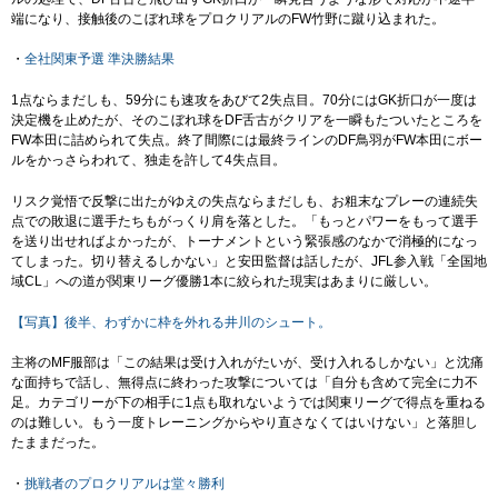
端になり、接触後のこぼれ球をプロクリアルのFW竹野に蹴り込まれた。
・
全社関東予選 準決勝結果
1点ならまだしも、59分にも速攻をあびて2失点目。70分にはGK折口が一度は
決定機を止めたが、そのこぼれ球をDF舌古がクリアを一瞬もたついたところを
FW本田に詰められて失点。終了間際には最終ラインのDF鳥羽がFW本田にボー
ルをかっさらわれて、独走を許して4失点目。
リスク覚悟で反撃に出たがゆえの失点ならまだしも、お粗末なプレーの連続失
点での敗退に選手たちもがっくり肩を落とした。「もっとパワーをもって選手
を送り出せればよかったが、トーナメントという緊張感のなかで消極的になっ
てしまった。切り替えるしかない」と安田監督は話したが、JFL参入戦「全国地
域CL」への道が関東リーグ優勝1本に絞られた現実はあまりに厳しい。
【写真】後半、わずかに枠を外れる井川のシュート。
主将のMF服部は「この結果は受け入れがたいが、受け入れるしかない」と沈痛
な面持ちで話し、無得点に終わった攻撃については「自分も含めて完全に力不
足。カテゴリーが下の相手に1点も取れないようでは関東リーグで得点を重ねる
のは難しい。もう一度トレーニングからやり直さなくてはいけない」と落胆し
たままだった。
・
挑戦者のプロクリアルは堂々勝利