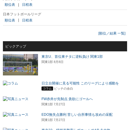
順位表
｜
日程表
日本フットボールリーグ
順位表
｜
日程表
[順位／結果 一覧]
ピックアップ
東京U、首位東チタに逆転負け 関東1部
関東1部 8月8日
日立台開催に見る可能性 このリーグにより感動を
ピッチの余白
コラム
FW赤井が先制点 貪欲にゴールへ
関東1部 7月27日
EDO無失点勝利 苦しい台所事情も攻めの采配
関東1部 7月27日