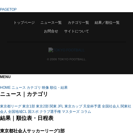
PAGETOP
トップページ
ニュース一覧
カテゴリ一覧
結果／順位一覧
お問合せ
サイトについて
© 2006 TOKYO FOOTBALL.
MENU
HOME
ニュース
カテゴリ
映像
順位・結果
ニュース｜カテゴリ
東京都リーグ
東京1部
東京2部
関東
JFL
東京カップ
天皇杯予選
全国社会人
関東社
会人
全国地域CL
国スポ
クラブ選手権
マスターズ
コラム
結果｜順位表・日程表
東京都社会人サッカーリーグ1部