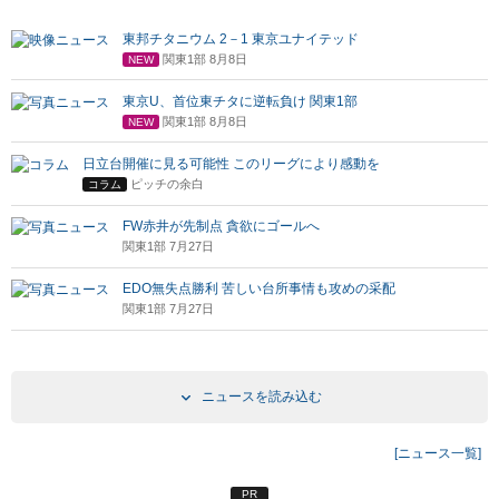
東邦チタニウム 2－1 東京ユナイテッド
関東1部 8月8日
NEW
東京U、首位東チタに逆転負け 関東1部
関東1部 8月8日
NEW
日立台開催に見る可能性 このリーグにより感動を
ピッチの余白
コラム
FW赤井が先制点 貪欲にゴールへ
関東1部 7月27日
EDO無失点勝利 苦しい台所事情も攻めの采配
関東1部 7月27日
ニュースを読み込む
[ニュース一覧]
PR