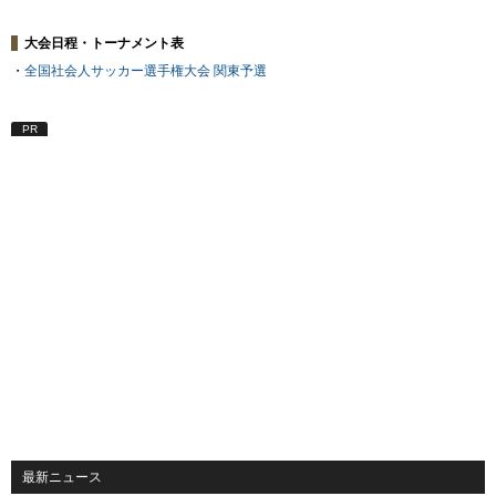
大会日程・トーナメント表
・
全国社会人サッカー選手権大会 関東予選
PR
最新ニュース