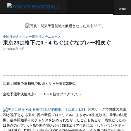
MENU
全国社会人サッカー選手権大会ニュース
東京23は格下に0－4 ちぐはぐなプレー相次ぐ
2026年6月15日
写真：関東予選初戦で敗退となった東京23FC。
全社予選準決勝
東京23FC 0－4 新宿プロクリアル
関東リーグで無敗の東京
23が格下となる東京1部の新宿プロクリアルにまさかの4失点敗退。前半の決定
機、後半開始早々のチャンスを決められなかったこともあるが、痛恨だったの
は失点の仕方。0－0の後半開始8分に自陣エリア付近に落下したバウンドボー
ルの処理で、DF舌古と飛び出すGK折口が一瞬見合うような形で対応が中途半