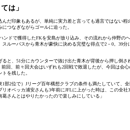
くては」
ち込んだ印象もあるが、単純に実力差と言っても過言ではない
みにつなぎながらゴールに迫った。
のハンドで獲得したFKを安島が放り込み、その流れから仲野の
、スルーパスから青木が豪快に決める完璧な得点で2－0。39
げると、51分にカウンターで抜け出た青木が背後から押し倒さ
。前回、前々回大会はいずれも2回戦で敗退したが、今回は会心
ントを残した。
1部2位で）Jリーグ百年構想クラブの条件も満たしていて、全
リオベッカ浦安さんも3年前にJFLに上がった時は、この全社3
南葛さんとはやりたかったので楽しみにしている」