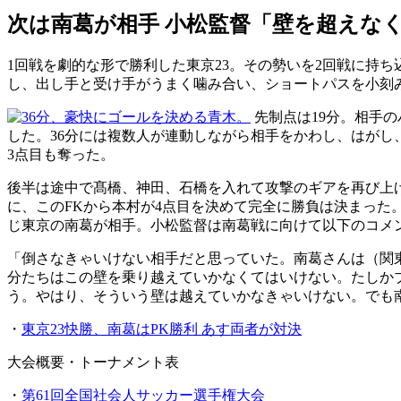
次は南葛が相手 小松監督「壁を超えな
1回戦を劇的な形で勝利した東京23。その勢いを2回戦に持
し、出し手と受け手がうまく噛み合い、ショートパスを小刻
先制点は19分。相手
した。36分には複数人が連動しながら相手をかわし、はがし
3点目も奪った。
後半は途中で髙橋、神田、石橋を入れて攻撃のギアを再び上
に、このFKから本村が4点目を決めて完全に勝負は決まった
じ東京の南葛が相手。小松監督は南葛戦に向けて以下のコメ
「倒さなきゃいけない相手だと思っていた。南葛さんは（関東
分たちはこの壁を乗り越えていかなくてはいけない。たしかブ
う。やはり、そういう壁は越えていかなきゃいけない。でも
・
東京23快勝、南葛はPK勝利 あす両者が対決
大会概要・トーナメント表
・
第61回全国社会人サッカー選手権大会