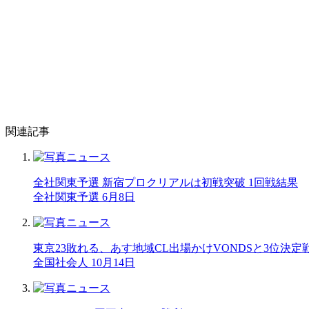
関連記事
全社関東予選 新宿プロクリアルは初戦突破 1回戦結果
全社関東予選 6月8日
東京23敗れる、あす地域CL出場かけVONDSと3位決定
全国社会人 10月14日