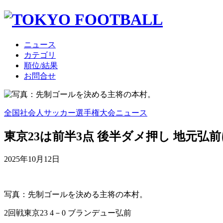
ニュース
カテゴリ
順位/結果
お問合せ
全国社会人サッカー選手権大会ニュース
東京23は前半3点 後半ダメ押し 地元弘
2025年10月12日
写真：先制ゴールを決める主将の本村。
2回戦
東京23 4－0 ブランデュー弘前