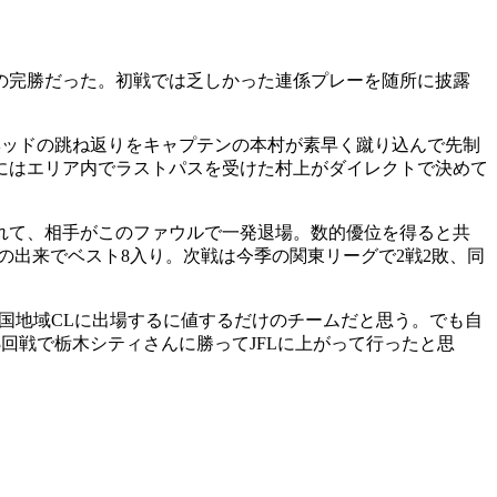
程の完勝だった。初戦では乏しかった連係プレーを随所に披露
ヘッドの跳ね返りをキャプテンの本村が素早く蹴り込んで先制
分にはエリア内でラストパスを受けた村上がダイレクトで決めて
れて、相手がこのファウルで一発退場。数的優位を得ると共
の出来でベスト8入り。次戦は今季の関東リーグで2戦2敗、同
国地域CLに出場するに値するだけのチームだと思う。でも自
回戦で栃木シティさんに勝ってJFLに上がって行ったと思