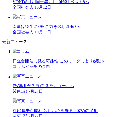
VONDSは四国王者に1－0勝利 ベスト8へ
全国社会人 10月12日
南葛は後半に3発 余力を残し2回戦へ
全国社会人 10月11日
最新ニュース
日立台開催に見る可能性 このリーグにより感動を
コラム
ピッチの余白
FW赤井が先制点 貪欲にゴールへ
関東1部 7月27日
EDO無失点勝利 苦しい台所事情も攻めの采配
関東1部 7月27日