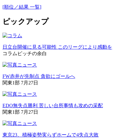
[順位／結果 一覧]
ピックアップ
日立台開催に見る可能性 このリーグにより感動を
コラム
ピッチの余白
FW赤井が先制点 貪欲にゴールへ
関東1部 7月27日
EDO無失点勝利 苦しい台所事情も攻めの采配
関東1部 7月27日
東京23、積極姿勢実らずホームで4失点大敗