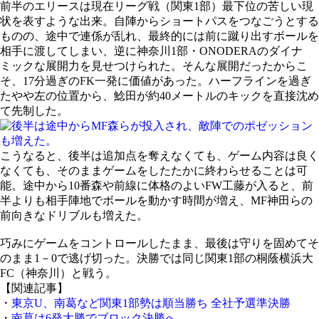
前半のエリースは現在リーグ戦（関東1部）最下位の苦しい現
状を表すような出来。自陣からショートパスをつなごうとする
ものの、途中で連係が乱れ、最終的には前に蹴り出すボールを
相手に渡してしまい、逆に神奈川1部・ONODERAのダイナ
ミックな展開力を見せつけられた。そんな展開だったからこ
そ、17分過ぎのFK一発に価値があった。ハーフラインを過ぎ
たやや左の位置から、鯰田が約40メートルのキックを直接沈め
て先制した。
こうなると、後半は追加点を奪えなくても、ゲーム内容は良く
なくても、そのままゲームをしたたかに終わらせることは可
能。途中から10番森や前線に体格のよいFW工藤が入ると、前
半よりも相手陣地でボールを動かす時間が増え、MF神田らの
前向きなドリブルも増えた。
巧みにゲームをコントロールしたまま、最後は守りを固めてそ
のまま1－0で逃げ切った。決勝では同じ関東1部の桐蔭横浜大
FC（神奈川）と戦う。
【関連記事】
・
東京U、南葛など関東1部勢は順当勝ち 全社予選準決勝
・
南葛は6発大勝でブロック決勝へ