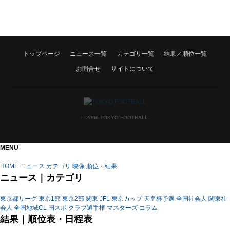
HOME
トップページ
ニュース一覧
カテゴリ一覧
結果／順位一覧
NEWS
お問合せ
サイトについて
CATEGORY
RANK
© 2006 TOKYO FOOTBALL.
PAGETOP
MENU
HOME
ニュース
カテゴリ
映像
順位・結果
ニュース｜カテゴリ
東京都リーグ
東京1部
東京2部
関東
JFL
東京カップ
天皇杯予選
全国社会人
関東社
会人
全国地域CL
国スポ
クラブ選手権
マスターズ
コラム
結果｜順位表・日程表