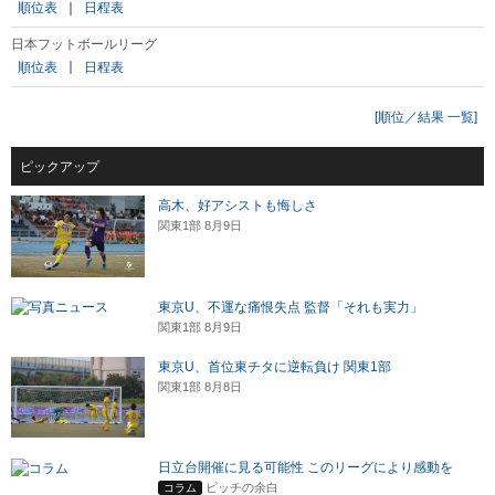
順位表
｜
日程表
日本フットボールリーグ
順位表
｜
日程表
[順位／結果 一覧]
ピックアップ
高木、好アシストも悔しさ
関東1部 8月9日
東京U、不運な痛恨失点 監督「それも実力」
関東1部 8月9日
東京U、首位東チタに逆転負け 関東1部
関東1部 8月8日
日立台開催に見る可能性 このリーグにより感動を
ピッチの余白
コラム