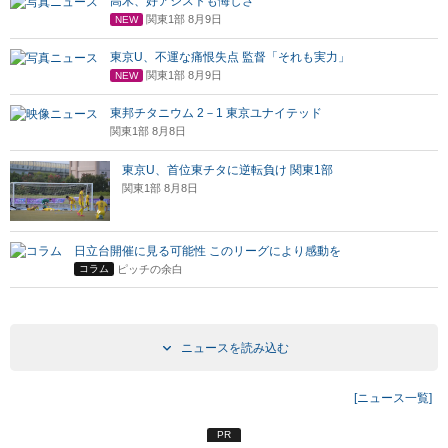
高木、好アシストも悔しさ
関東1部 8月9日
NEW
東京U、不運な痛恨失点 監督「それも実力」
関東1部 8月9日
NEW
東邦チタニウム 2－1 東京ユナイテッド
関東1部 8月8日
東京U、首位東チタに逆転負け 関東1部
関東1部 8月8日
日立台開催に見る可能性 このリーグにより感動を
ピッチの余白
コラム
ニュースを読み込む
[ニュース一覧]
PR