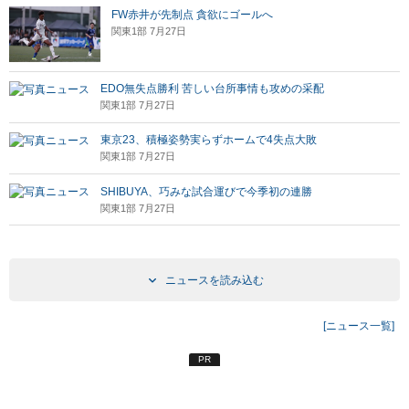
FW赤井が先制点 貪欲にゴールへ
関東1部 7月27日
EDO無失点勝利 苦しい台所事情も攻めの采配
関東1部 7月27日
東京23、積極姿勢実らずホームで4失点大敗
関東1部 7月27日
SHIBUYA、巧みな試合運びで今季初の連勝
関東1部 7月27日
ニュースを読み込む
[ニュース一覧]
PR