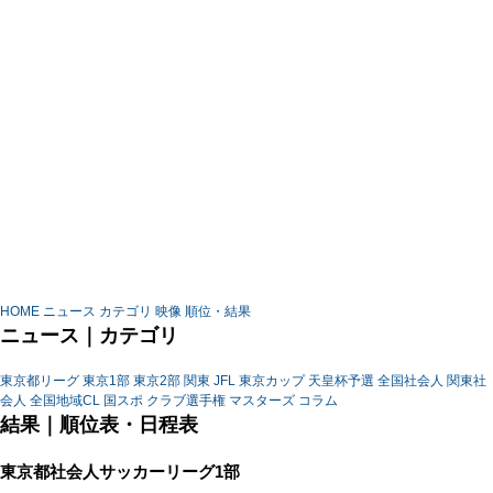
HOME
ニュース
カテゴリ
映像
順位・結果
ニュース｜カテゴリ
東京都リーグ
東京1部
東京2部
関東
JFL
東京カップ
天皇杯予選
全国社会人
関東社
会人
全国地域CL
国スポ
クラブ選手権
マスターズ
コラム
結果｜順位表・日程表
東京都社会人サッカーリーグ1部