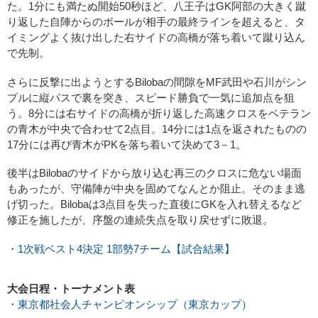
た。1分にも満たぬ開始50秒ほど、八王子はGK阿部の大きく蹴
り返した自陣からのボールが相手の最終ラインを超えると、タ
イミングよく抜け出した右サイドの高橋が落ち着いて蹴り込ん
で先制。
さらに反撃に出ようとするBilobaの間隙をMF武田や石川がシン
プルに縦パスで裏を突き、スピード勝負で一気に追加点を狙
う。8分には右サイドの高橋が折り返した高速クロスをベテラン
の青木が中央で合わせて2点目。14分には1点を返されたものの
17分には再び青木がPKを落ち着いて決めて3－1。
後半はBilobaのサイドから放り込む再三のクロスに危ない場面
もあったが、守備陣が中央を固めてなんとか阻止。そのまま逃
げ切った。Bilobaは3点目を失った直後にGKを入れ替えるなど
修正を施したが、序盤の連続失点を取り戻せずに敗退。
・
1次戦ベスト4決定 1部勢7チーム【試合結果】
大会日程・トーナメント表
・
東京都社会人チャンピオンシップ（東京カップ）