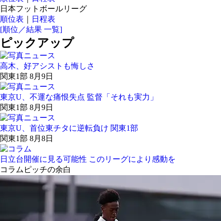
日本フットボールリーグ
順位表
｜
日程表
[順位／結果 一覧]
ピックアップ
高木、好アシストも悔しさ
関東1部 8月9日
東京U、不運な痛恨失点 監督「それも実力」
関東1部 8月9日
東京U、首位東チタに逆転負け 関東1部
関東1部 8月8日
日立台開催に見る可能性 このリーグにより感動を
コラム
ピッチの余白