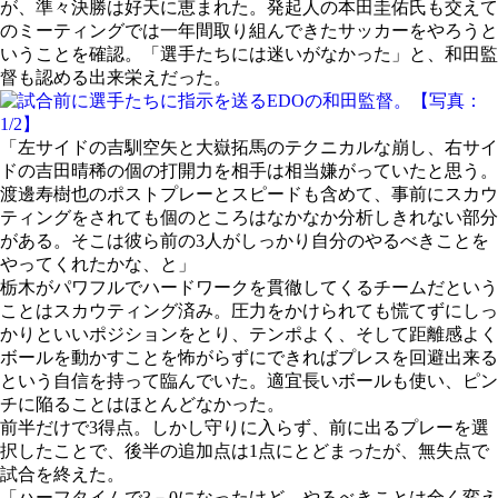
が、準々決勝は好天に恵まれた。発起人の本田圭佑氏も交えて
のミーティングでは一年間取り組んできたサッカーをやろうと
いうことを確認。「選手たちには迷いがなかった」と、和田監
督も認める出来栄えだった。
「左サイドの吉馴空矢と大嶽拓馬のテクニカルな崩し、右サイ
ドの吉田晴稀の個の打開力を相手は相当嫌がっていたと思う。
渡邊寿樹也のポストプレーとスピードも含めて、事前にスカウ
ティングをされても個のところはなかなか分析しきれない部分
がある。そこは彼ら前の3人がしっかり自分のやるべきことを
やってくれたかな、と」
栃木がパワフルでハードワークを貫徹してくるチームだという
ことはスカウティング済み。圧力をかけられても慌てずにしっ
かりといいポジションをとり、テンポよく、そして距離感よく
ボールを動かすことを怖がらずにできればプレスを回避出来る
という自信を持って臨んでいた。適宜長いボールも使い、ピン
チに陥ることはほとんどなかった。
前半だけで3得点。しかし守りに入らず、前に出るプレーを選
択したことで、後半の追加点は1点にとどまったが、無失点で
試合を終えた。
「ハーフタイムで3－0になったけど、やるべきことは全く変え