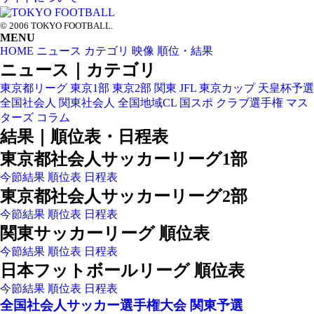
© 2006 TOKYO FOOTBALL.
MENU
HOME
ニュース
カテゴリ
映像
順位・結果
ニュース｜カテゴリ
東京都リーグ
東京1部
東京2部
関東
JFL
東京カップ
天皇杯予選
全国社会人
関東社会人
全国地域CL
国スポ
クラブ選手権
マス
ターズ
コラム
結果｜順位表・日程表
東京都社会人サッカーリーグ1部
今節結果
順位表
日程表
東京都社会人サッカーリーグ2部
今節結果
順位表
日程表
関東サッカーリーグ 順位表
今節結果
順位表
日程表
日本フットボールリーグ 順位表
今節結果
順位表
日程表
全国社会人サッカー選手権大会 関東予選