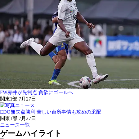
FW赤井が先制点 貪欲にゴールへ
関東1部 7月27日
EDO無失点勝利 苦しい台所事情も攻めの采配
関東1部 7月27日
ニュース一覧
ゲームハイライト