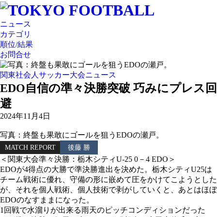
ニュース
カテゴリ
順位/結果
お問合せ
関東社会人サッカー大会ニュース
EDO自信の準々決勝突破 巧みにプレス回
避
2024年11月4日
写真：終盤も果敢にゴールを狙うEDOの瀬戸。
MATCH REPORT
後藤 勝
＜関東大会準々決勝：栃木シティU-25 0－4 EDO＞
EDOが4得点の大勝で準決勝進出を決めた。栃木シティU25は
チーム戦術に優れ、守備の形に嵌めて圧をかけてこようとした
が、それを個人戦術、個人技術で剥がしていくと、あとはほぼ
EDOのなすままになった。
1回戦で水溜りが出来る雨天のピッチコンディションだった