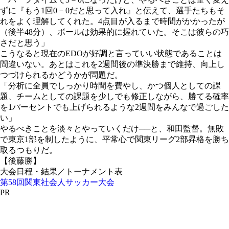
ずに『もう1回0－0だと思って入れ』と伝えて、選手たちもそ
れをよく理解してくれた。4点目が入るまで時間がかかったが
（後半48分）、ボールは効果的に握れていた。そこは彼らの巧
さだと思う」
こうなると現在のEDOが好調と言っていい状態であることは
間違いない。あとはこれを2週間後の準決勝まで維持、向上し
つづけられるかどうかが問題だ。
「分析に全員でしっかり時間を費やし、かつ個人としての課
題、チームとしての課題を少しでも修正しながら、勝てる確率
を1パーセントでも上げられるような2週間をみんなで過ごした
い」
やるべきことを淡々とやっていくだけ──と、和田監督。無敗
で東京1部を制したように、平常心で関東リーグ2部昇格を勝ち
取るつもりだ。
【後藤勝】
大会日程・結果／トーナメント表
第58回関東社会人サッカー大会
PR